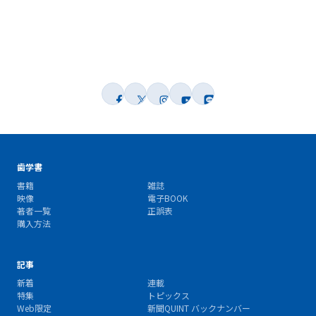
歯学書
書籍
雑誌
映像
電子BOOK
著者一覧
正誤表
購入方法
記事
新着
連載
特集
トピックス
Web限定
新聞QUINT バックナンバー