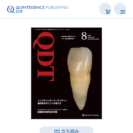
書籍
雑誌
映像
電子BOOK
著者一覧
立ち読み