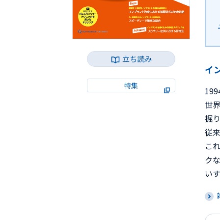
立ち読み
イ
特集
19
世
掘り
従
こ
ク
い