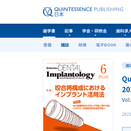
歯学書
記事
学会・研修会
歯科求
書籍
雑誌
映像
電子BOOK
著
ホーム
歯学書
Quintessence DENTAL Implantol
雑
Qu
20
Vol
202