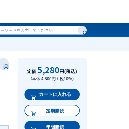
5,280
定価
円(税込)
（本体 4,800円＋税10%）
カートに入れる
定期購読
年間購読