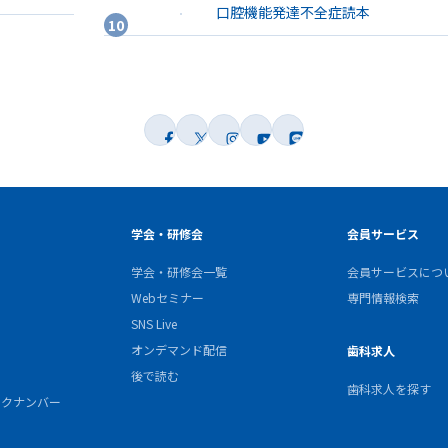
口腔機能発達不全症読本
学会・研修会
会員サービス
学会・研修会一覧
会員サービスにつ
Webセミナー
専門情報検索
SNS Live
オンデマンド配信
歯科求人
後で読む
歯科求人を探す
バックナンバー