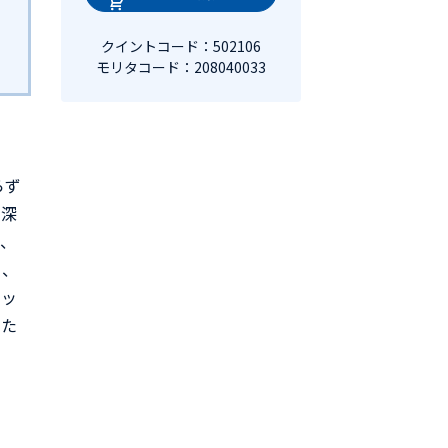
クイントコード：502106
モリタコード：208040033
らず
る深
し、
く、
シッ
せた