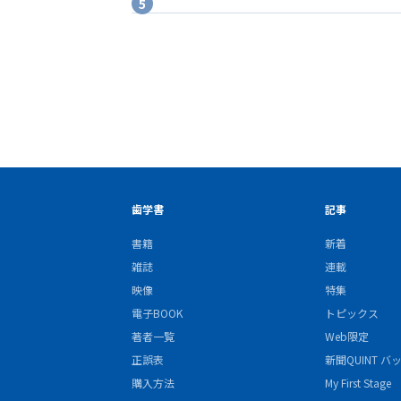
歯学書
記事
書籍
新着
雑誌
連載
映像
特集
電子BOOK
トピックス
著者一覧
Web限定
正誤表
新聞QUINT 
購入方法
My First Stage