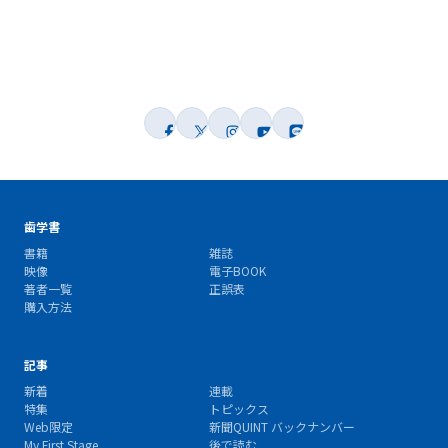
歯学書
書籍
雑誌
映像
電子BOOK
著者一覧
正誤表
購入方法
記事
新着
連載
特集
トピックス
Web限定
新聞QUINT バックナンバー
My First Stage
後で読む