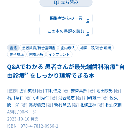
立ち読み
編集者からの一言
この本の書評を読む
書籍
患者教育/待合室図書
歯内療法
補綴一般/咬合-咀嚼
歯科矯正
歯周治療
インプラント
Q&Aでわかる 患者さんが最先端歯科治療“自
由診療” をしっかり理解できる本
[監修]
勝山英明
[著]
甘利佳之
[著]
安斉昌照
[著]
池田康男
[著]
石川葉仁
[著]
小川秀仁
[著]
河合竜志
[著]
川﨑雄一
[著]
佐久
間 栄
[著]
高野清史
[著]
新村昌弘
[著]
北條正秋
[著]
松山文樹
A5判 / 96ページ
2023-10-10 発売
ISBN：978-4-7812-0966-1