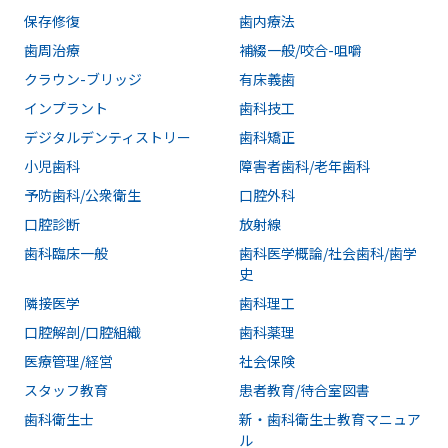
保存修復
歯内療法
歯周治療
補綴一般/咬合-咀嚼
クラウン-ブリッジ
有床義歯
インプラント
歯科技工
デジタルデンティストリー
歯科矯正
小児歯科
障害者歯科/老年歯科
予防歯科/公衆衛生
口腔外科
口腔診断
放射線
歯科臨床一般
歯科医学概論/社会歯科/歯学
史
隣接医学
歯科理工
口腔解剖/口腔組織
歯科薬理
医療管理/経営
社会保険
スタッフ教育
患者教育/待合室図書
歯科衛生士
新・歯科衛生士教育マニュア
ル