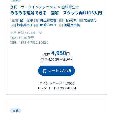
別冊 ザ・クインテッセンス × 歯科衛生士
みるみる理解できる 図解 スタッフ向けIOS入門
[監著]
星 憲幸
[著]
井上絵理香
[著]
川西範繁
[著]
北道敏行
[著]
鈴木美南子
[著]
藤﨑みのり
[著]
渡邊真由美
A4判変型 / 124ページ
2024-12-10 発売
ISBN：978-4-7812-1042-1
4,950
定価
円
(本体 4,500円＋税10%)
カートに入れる
クイントコード：19900
モリタコード：208041004
書籍