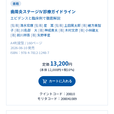
書籍
歯周炎ステージⅣ診療ガイドライン
エビデンスと臨床例で徹底解説
[監著]
清水宏康
[監著]
星 嵩
[監著]
土田晃太郎
[著]
緒方美智
子
[著]
川名部 大
[著]
神成貴夫
[著]
木村文彦
[著]
小林龍太
[著]
前川祥吾
[著]
矢野孝星
A4判変型 / 160ページ
2026-06-10 発売
ISBN：978-4-7812-1248-7
13,200
定価
円
(本体 12,000円＋税10%)
カートに入れる
クイントコード：20810
モリタコード：208041089