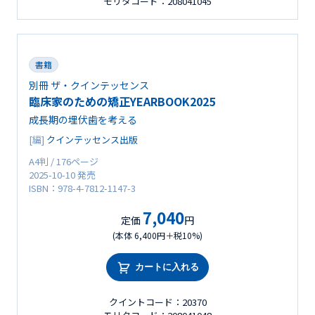
モリタコード：208041045
書籍
別冊 ザ・クインテッセンス
臨床家のための矯正YEARBOOK2025
成長期の埋伏歯を考える
[編]
クインテッセンス出版
A4判 / 176ページ
2025-10-10 発売
ISBN：978-4-7812-1147-3
7,040
定価
円
(本体 6,400円＋税10%)
カートに入れる
クイントコード：20370