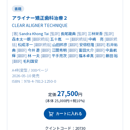
書籍
アライナー矯正歯科治療２
CLEAR ALIGNER TECHNIQUE
[著]
Sandra Khong Tai
[監訳]
長尾龍典
[監訳]
三林栄吾
[監訳]
森本太一朗
[翻訳統括]
五十嵐 一
[翻訳統括]
中嶋 亮
[翻訳統
括]
松成淳一
[翻訳統括]
山田邦彦
[翻訳]
安倍稔隆
[翻訳]
石井佑
典
[翻訳]
今井 遊
[翻訳]
江間秀明
[翻訳]
富田大介
[翻訳]
中島航
輝
[翻訳]
林 一夫
[翻訳]
平手亮次
[翻訳]
福本卓真
[翻訳]
藤田 裕
[翻訳]
毛利国安
A4判変型 / 300ページ
2026-05-10 発売
ISBN：978-4-7812-1250-0
27,500
定価
円
(本体 25,000円＋税10%)
カートに入れる
クイントコード：20730