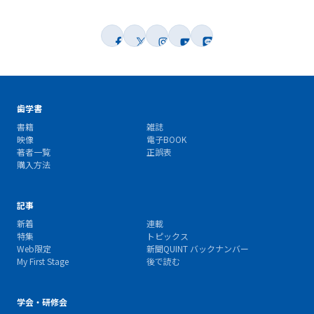
歯学書
書籍
雑誌
映像
電子BOOK
著者一覧
正誤表
購入方法
記事
新着
連載
特集
トピックス
Web限定
新聞QUINT バックナンバー
My First Stage
後で読む
学会・研修会