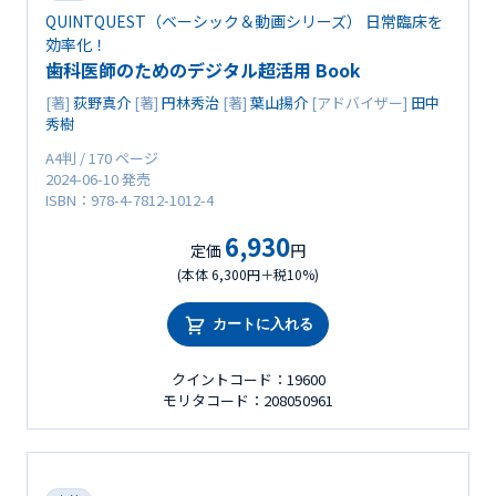
QUINTQUEST（ベーシック＆動画シリーズ） 日常臨床を
効率化！
歯科医師のためのデジタル超活用 Book
[著]
荻野真介
[著]
円林秀治
[著]
葉山揚介
[アドバイザー]
田中
秀樹
A4判 / 170 ページ
2024-06-10 発売
ISBN：978-4-7812-1012-4
6,930
定価
円
(本体 6,300円＋税10%)
カートに入れる
クイントコード：19600
モリタコード：208050961