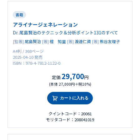
書籍
アライナージェネレーション
Dr. 尾島賢治のテクニック＆分析ポイント131のすべて
[監著]
尾島賢治
[著]
檀 知里
[著]
渡邉仁資
[著]
熊谷友理子
A4判 / 368ページ
2025-04-10 発売
ISBN：978-4-7812-1122-0
29,700
定価
円
(本体 27,000円＋税10%)
カートに入れる
クイントコード：20061
モリタコード：208041019