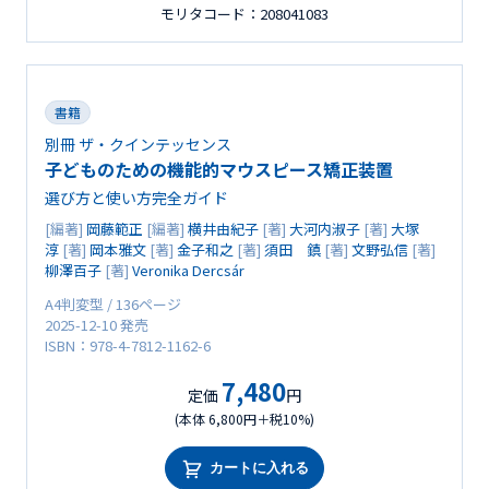
モリタコード：208041083
書籍
別冊 ザ・クインテッセンス
子どものための機能的マウスピース矯正装置
選び方と使い方完全ガイド
[編著]
岡藤範正
[編著]
横井由紀子
[著]
大河内淑子
[著]
大塚
淳
[著]
岡本雅文
[著]
金子和之
[著]
須田 鎮
[著]
文野弘信
[著]
柳澤百子
[著]
Veronika Dercsár
A4判変型 / 136ページ
2025-12-10 発売
ISBN：978-4-7812-1162-6
7,480
定価
円
(本体 6,800円＋税10%)
カートに入れる