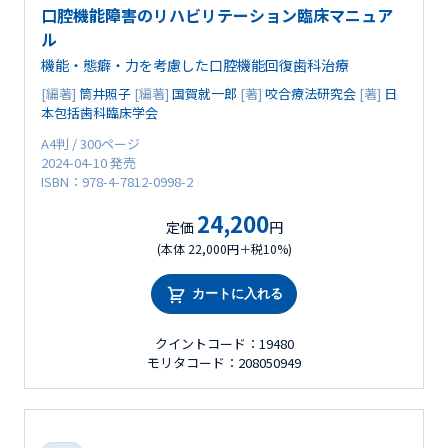
口腔機能障害のリハビリテーション臨床マニュア
ル
機能・態癖・力を考慮した口腔機能回復歯科治療
[編著]
筒井照子
[編著]
国賀就一郎
[著]
咬合療法研究会
[著]
日
本包括歯科臨床学会
A4判 / 300ページ
2024-04-10 発売
ISBN：978-4-7812-0998-2
24,200
定価
円
(本体 22,000円＋税10%)
カートに入れる
クイントコード：19480
モリタコード：208050949