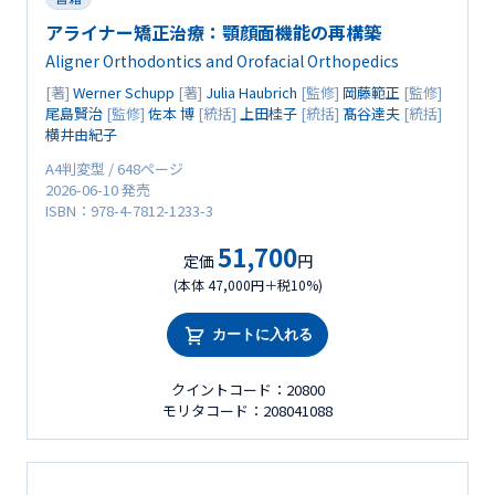
アライナー矯正治療：顎顔面機能の再構築
Aligner Orthodontics and Orofacial Orthopedics
[著]
Werner Schupp
[著]
Julia Haubrich
[監修]
岡藤範正
[監修]
尾島賢治
[監修]
佐本 博
[統括]
上田桂子
[統括]
髙谷達夫
[統括]
横井由紀子
A4判変型 / 648ページ
2026-06-10 発売
ISBN：978-4-7812-1233-3
51,700
定価
円
(本体 47,000円＋税10%)
カートに入れる
クイントコード：20800
モリタコード：208041088