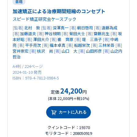
書籍
加速矯正による治療期間短縮のコンセプト
スピード矯正研究会ケースブック
[監著]
北村 敦
[監著]
深澤真一
[著]
朝日啓司
[著]
遠藤為成
[著]
加藤道夫
[著]
神谷規明
[著]
菊田大士
[著]
齋藤兆生
[著]
坂
本好昭
[著]
澤田大介
[著]
崔 齊原
[著]
堤 三告子
[著]
中嶋
亮
[著]
平手亮次
[著]
福本卓真
[著]
船越栄次
[著]
三林栄吾
[著]
宮井崇宏
[著]
桃沢 尚
[著]
山口 大
[著]
山田邦彦
[著]
山之内
哲治
A4判 / 224ページ
2024-01-10 発売
ISBN：978-4-7812-0984-5
24,200
定価
円
(本体 22,000円＋税10%)
カートに入れる
クイントコード：19370
モリタコード：208050919