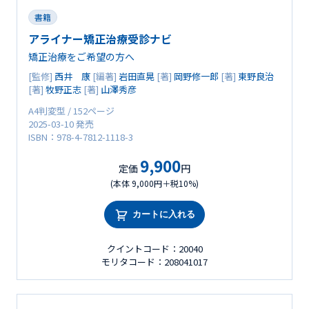
書籍
アライナー矯正治療受診ナビ
矯正治療をご希望の方へ
[監修]
西井 康
[編著]
岩田直晃
[著]
岡野修一郎
[著]
東野良治
[著]
牧野正志
[著]
山澤秀彦
A4判変型 / 152ページ
2025-03-10 発売
ISBN：978-4-7812-1118-3
9,900
定価
円
(本体 9,000円＋税10%)
カートに入れる
クイントコード：20040
モリタコード：208041017