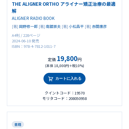
THE ALIGNER ORTHO アライナー矯正治療の最適
解
ALIGNER RADIO BOOK
[著]
岡野修一郎
[著]
南舘崇夫
[著]
小松昌平
[著]
赤間康彦
A4判 / 228ページ
2024-06-10 発売
ISBN：978-4-7812-1011-7
19,800
定価
円
(本体 18,000円＋税10%)
カートに入れる
クイントコード：19570
モリタコード：208050958
書籍