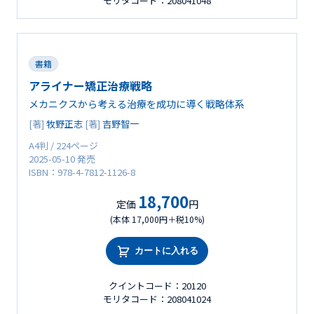
モリタコード：208041048
書籍
アライナー矯正治療戦略
メカニクスから考える治療を成功に導く戦略体系
[著]
牧野正志
[著]
吉野智一
A4判 / 224ページ
2025-05-10 発売
ISBN：978-4-7812-1126-8
18,700
定価
円
(本体 17,000円＋税10%)
カートに入れる
クイントコード：20120
モリタコード：208041024