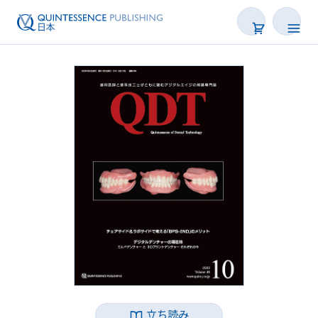
書籍
雑誌
映像
電子BOOK
著者一覧
立ち読み