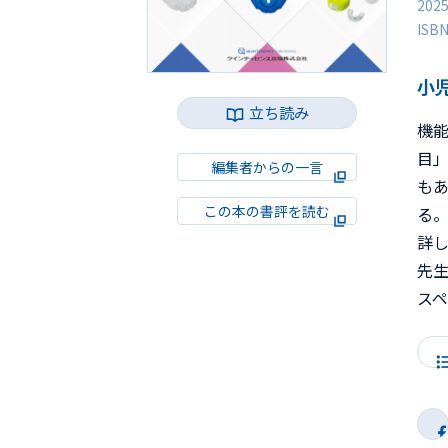
202
ISB
小
立ち読み
機
目
編集者からの一言
も
この本の書評を読む
る
詳
先
ス