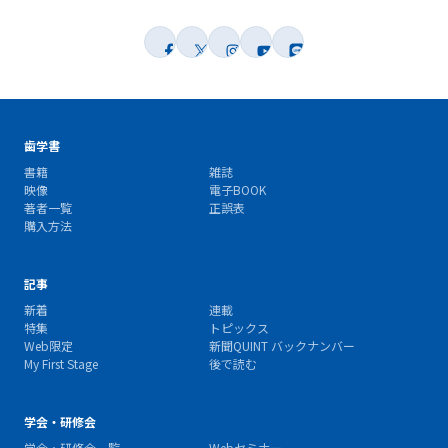
歯学書
書籍
雑誌
映像
電子BOOK
著者一覧
正誤表
購入方法
記事
新着
連載
特集
トピックス
Web限定
新聞QUINT バックナンバー
My First Stage
後で読む
学会・研修会
学会・研修会一覧
Webセミナー