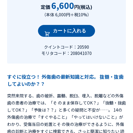
6,600
定価
円(税込)
（本体 6,000円＋税10%）
カートに入れる
クイントコード：20590
モリタコード：208041070
すぐに役立つ！ 外傷歯の最新知識と対応。 抜髄・抜歯
してよいのか？？
突然来院する、歯の破折、露髄、脱臼、埋入、脱離などの外傷
歯の患者の治療では、「そ のまま保存してOK？」「抜髄・抜歯
してOK？」「予後は？？」と多くの疑問と不安が……。 14の
外傷歯の治療で「すぐやること」「やってはいけないこと」が
わかり、受傷当日の処置とそ の後の治療ができるように、外傷
歯の診断と治療をすぐに検索できる、さっと簡潔に知りたい 読