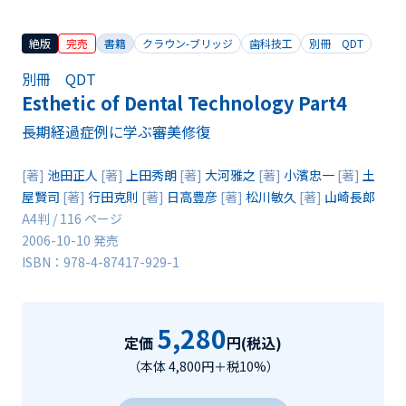
絶版
完売
書籍
クラウン-ブリッジ
歯科技工
別冊 QDT
別冊 QDT
Esthetic of Dental Technology Part4
長期経過症例に学ぶ審美修復
[著]
池田正人
[著]
上田秀朗
[著]
大河雅之
[著]
小濱忠一
[著]
土
屋賢司
[著]
行田克則
[著]
日高豊彦
[著]
松川敏久
[著]
山崎長郎
A4判 / 116 ページ
2006-10-10 発売
ISBN：978-4-87417-929-1
5,280
定価
円(税込)
（本体 4,800円＋税10%）