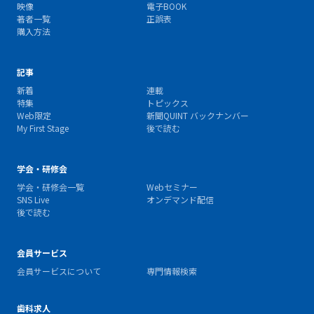
映像
電子BOOK
著者一覧
正誤表
購入方法
記事
新着
連載
特集
トピックス
Web限定
新聞QUINT バックナンバー
My First Stage
後で読む
学会・研修会
学会・研修会一覧
Webセミナー
SNS Live
オンデマンド配信
後で読む
会員サービス
会員サービスについて
専門情報検索
歯科求人