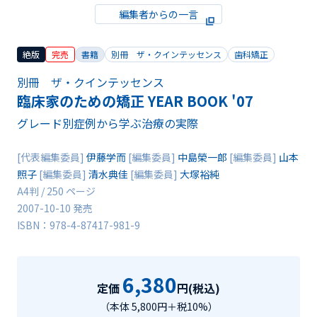
編集者からの一言
絶版
完売
書籍
別冊 ザ・クインテッセンス
歯科矯正
別冊 ザ・クインテッセンス
臨床家のための矯正 YEAR BOOK '07
グレード別症例から学ぶ治療の実際
[代表編集委員]
伊藤学而
[編集委員]
中島榮一郎
[編集委員]
山本
照子
[編集委員]
清水典佳
[編集委員]
大塚裕純
A4判 / 250 ページ
2007-10-10 発売
ISBN：978-4-87417-981-9
6,380
定価
円(税込)
（本体 5,800円＋税10%）