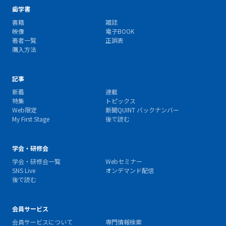
歯学書
書籍
雑誌
映像
電子BOOK
著者一覧
正誤表
購入方法
記事
新着
連載
特集
トピックス
Web限定
新聞QUINT バックナンバー
My First Stage
後で読む
学会・研修会
学会・研修会一覧
Webセミナー
SNS Live
オンデマンド配信
後で読む
会員サービス
会員サービスについて
専門情報検索