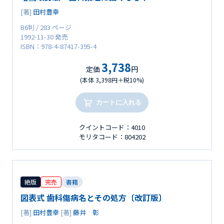
[著]
田村豊幸
B6判 / 283 ページ
1992-11-30 発売
ISBN：978-4-87417-395-4
3,738
定価
円
(本体 3,398円＋税10%)
カートに入れる
クイントコード：4010
モリタコード：804202
絶版
完売
書籍
図表式 歯科傷病名とその処方〔改訂版〕
[著]
田村豊幸
[著]
藤井 彰