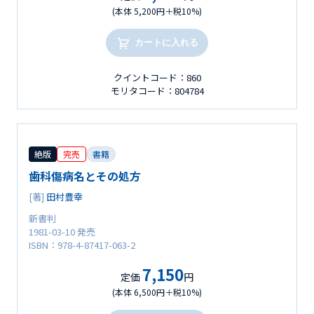
(本体 5,200円＋税10%)
カートに入れる
クイントコード：860
モリタコード：804784
絶版
完売
書籍
歯科傷病名とその処方
[著]
田村豊幸
新書判
1981-03-10 発売
ISBN：978-4-87417-063-2
7,150
定価
円
(本体 6,500円＋税10%)