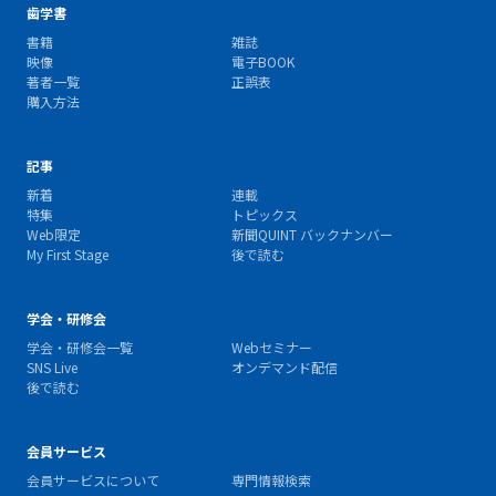
歯学書
書籍
雑誌
映像
電子BOOK
著者一覧
正誤表
購入方法
記事
新着
連載
特集
トピックス
Web限定
新聞QUINT バックナンバー
My First Stage
後で読む
学会・研修会
学会・研修会一覧
Webセミナー
SNS Live
オンデマンド配信
後で読む
会員サービス
会員サービスについて
専門情報検索