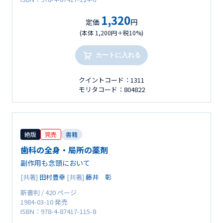
1,320
定価
円
(本体 1,200円＋税10%)
カートに入れる
クイントコード：1311
モリタコード：804822
絶版
完売
書籍
歯科の全身・局所の薬剤
副作用も念頭において
[共著]
田村豊幸
[共著]
藤井 彰
新書判 / 420 ページ
1984-03-10 発売
ISBN：978-4-87417-115-8