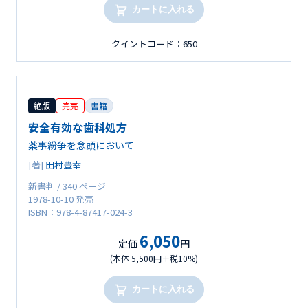
カートに入れる
クイントコード：650
絶版
完売
書籍
安全有効な歯科処方
薬事紛争を念頭において
[著]
田村豊幸
新書判 / 340 ページ
1978-10-10 発売
ISBN：978-4-87417-024-3
6,050
定価
円
(本体 5,500円＋税10%)
カートに入れる