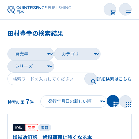
田村豊幸の検索結果
書籍
雑誌
映像
詳細検索はこちら
電子BOOK
7
著者一覧
検索結果
件
絶版
完売
書籍
増補改訂版 歯科薬理に強くなる本