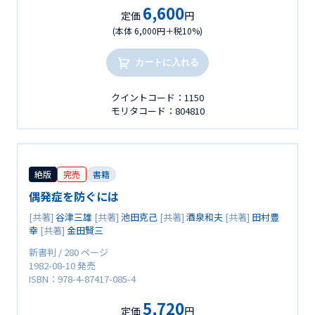
6,600
定価
円
(本体 6,000円＋税10%)
カートに入れる
クイントコード：1150
モリタコード：804810
絶版
完売
書籍
偶発症を防ぐには
[共著]
谷津三雄
[共著]
池田克己
[共著]
酒泉和夫
[共著]
田村豊
幸
[共著]
金田賢三
新書判 / 280 ページ
1982-08-10 発売
ISBN：978-4-87417-085-4
5,720
定価
円