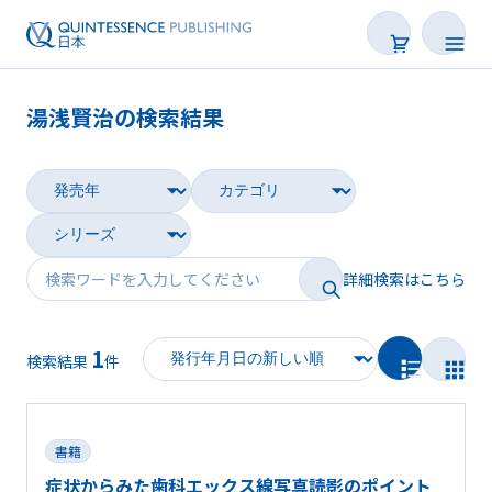
湯浅賢治の検索結果
書籍
雑誌
映像
詳細検索はこちら
電子BOOK
1
著者一覧
検索結果
件
書籍
症状からみた歯科エックス線写真読影のポイント