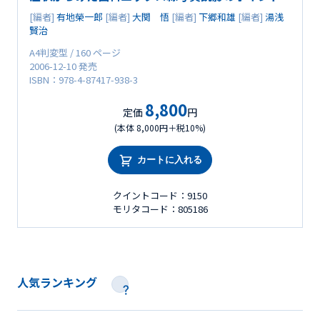
[編者]
有地榮一郎
[編者]
大関 悟
[編者]
下郷和雄
[編者]
湯浅
賢治
A4判変型 / 160 ページ
2006-12-10 発売
ISBN：978-4-87417-938-3
8,800
定価
円
(本体 8,000円＋税10%)
カートに入れる
クイントコード：9150
モリタコード：805186
人気ランキング