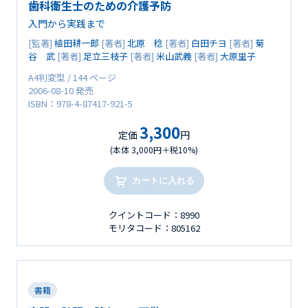
歯科衛生士のための介護予防
入門から実践まで
[監著]
植田耕一郎
[著者]
北原 稔
[著者]
白田チヨ
[著者]
菊
谷 武
[著者]
足立三枝子
[著者]
米山武義
[著者]
大原里子
A4判変型 / 144 ページ
2006-08-10 発売
ISBN：978-4-87417-921-5
3,300
定価
円
(本体 3,000円＋税10%)
カートに入れる
クイントコード：8990
モリタコード：805162
書籍