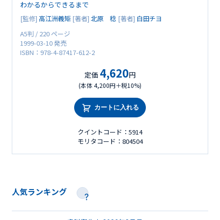
わかるからできるまで
[監修]
高江洲義矩
[著者]
北原 稔
[著者]
白田チヨ
A5判 / 220 ページ
1999-03-10 発売
ISBN：978-4-87417-612-2
4,620
定価
円
(本体 4,200円＋税10%)
カートに入れる
クイントコード：5914
モリタコード：804504
人気ランキング