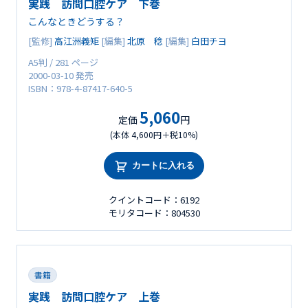
実践 訪問口腔ケア 下巻
こんなときどうする？
[監修]
高江洲義矩
[編集]
北原 稔
[編集]
白田チヨ
A5判 / 281 ページ
2000-03-10 発売
ISBN：978-4-87417-640-5
5,060
定価
円
(本体 4,600円＋税10%)
カートに入れる
クイントコード：6192
モリタコード：804530
書籍
実践 訪問口腔ケア 上巻