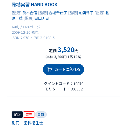
臨地実習 HAND BOOK
[監著]
眞木吉信
[監著]
合場千佳子
[監著]
船奥律子
[監著]
北
原 稔
[監著]
白田チヨ
A4判 / 140 ページ
2009-12-10 発売
ISBN：978-4-7812-0108-5
3,520
定価
円
(本体 3,200円＋税10%)
カートに入れる
クイントコード：10870
モリタコード：805352
絶版
完売
書籍
別冊 歯科衛生士