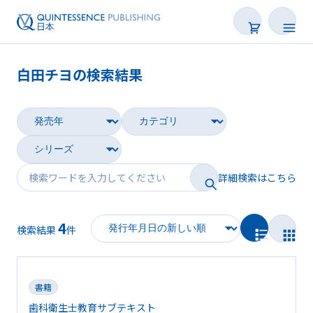
白田チヨの検索結果
書籍
雑誌
映像
詳細検索はこちら
電子BOOK
4
著者一覧
検索結果
件
書籍
歯科衛生士教育サブテキスト