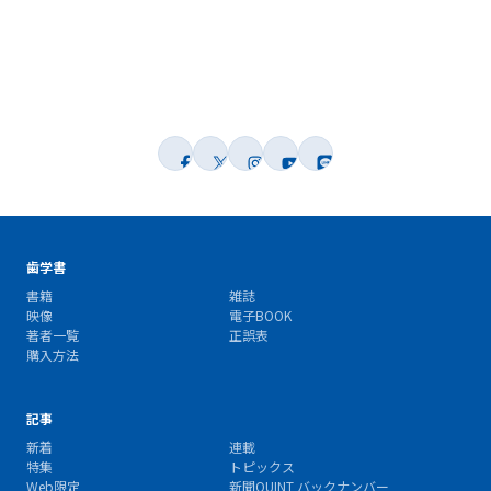
歯学書
書籍
雑誌
映像
電子BOOK
著者一覧
正誤表
購入方法
記事
新着
連載
特集
トピックス
Web限定
新聞QUINT バックナンバー