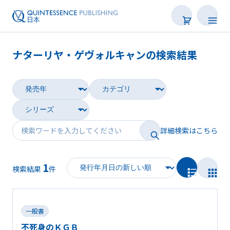
ナターリヤ・ゲヴォルキャンの検索結果
書籍
雑誌
映像
詳細検索はこちら
電子BOOK
1
著者一覧
検索結果
件
一般書
不死身のＫＧＢ