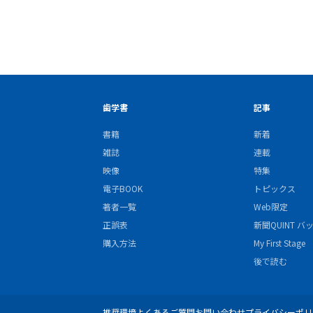
歯学書
記事
書籍
新着
雑誌
連載
映像
特集
電子BOOK
トピックス
著者一覧
Web限定
正誤表
新聞QUINT 
購入方法
My First Stage
後で読む
推奨環境
よくあるご質問
お問い合わせ
プライバシーポリ