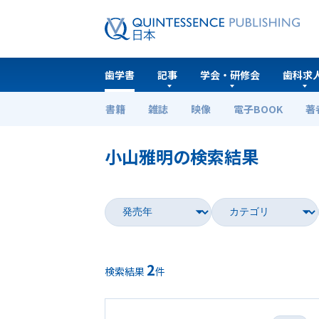
歯学書
記事
学会・研修会
歯科求
書籍
雑誌
映像
電子BOOK
著
ホーム
歯学書
小山雅明の検索結果
2
検索結果
件