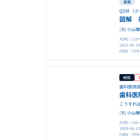
書籍
QDM （
図解 
[著]
小山雅
A5判 / 12
2015-05-1
ISBN：978-
絶版
歯科医院経
歯科医
こうすれ
[著]
小山雅
A5判 / 16
2009-06-1
ISBN：978-