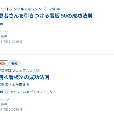
クイントデンタルマネジメント） Vol.04
患者さんを引きつける看板 50の成功法則
明
0ページ
0 発売
4-7812-0436-9
完売
書籍
営実践マニュアルvol.25
院≪看板≫の成功法則
ば患者さんが増える
明
[著]
アイワ広告メディカルチーム
0 ページ
0 発売
4-7812-0080-4