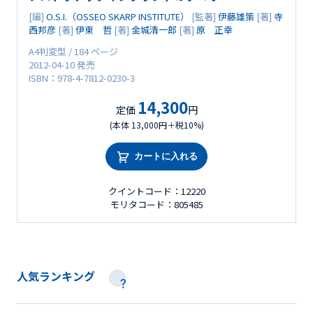
[編]
O.S.I.（OSSEO SKARP INSTITUTE）
[監著]
伊藤雄策
[著]
寺
西邦彦
[著]
伊東 哲
[著]
金城清一郎
[著]
原 正幸
A4判変型 / 184 ページ
2012-04-10 発売
ISBN：978-4-7812-0230-3
14,300
定価
円
(本体 13,000円＋税10%)
カートに入れる
クイントコード：12220
モリタコード：805485
人気ランキング