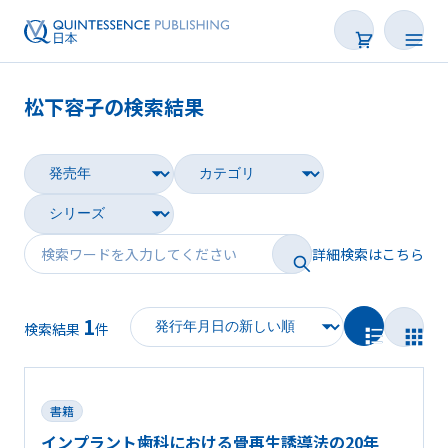
松下容子の検索結果
書籍
雑誌
映像
詳細検索はこちら
電子BOOK
1
著者一覧
検索結果
件
書籍
インプラント歯科における骨再生誘導法の20年