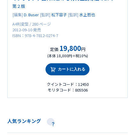
第２版
[編集]
D. Buser
[監訳]
松下容子
[監訳]
水上哲也
A4判変型 / 280 ページ
2012-09-10 発売
ISBN：978-4-7812-0274-7
19,800
定価
円
(本体 18,000円＋税10%)
カートに入れる
クイントコード：12450
モリタコード：805506
人気ランキング