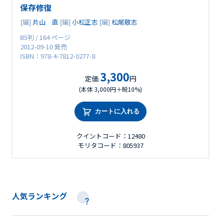
保存修復
[編]
片山 直
[編]
小松正志
[編]
松尾敬志
B5判 / 164 ページ
2012-09-10 発売
ISBN：978-4-7812-0277-8
3,300
定価
円
(本体 3,000円＋税10%)
カートに入れる
クイントコード：12480
モリタコード：805937
人気ランキング