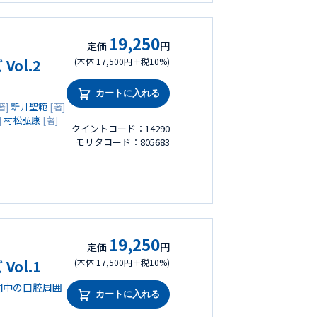
19,250
定価
円
ol.2
(本体 17,500円＋税10%)
カートに入れる
著]
新井聖範
[著]
]
村松弘康
[著]
クイントコード：14290
モリタコード：805683
19,250
定価
円
ol.1
(本体 17,500円＋税10%)
間中の口腔周囲
カートに入れる