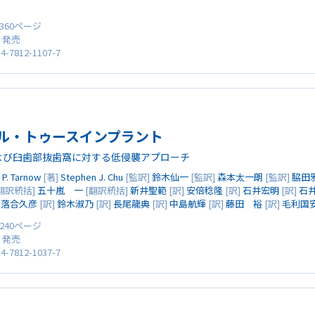
 360ページ
0 発売
4-7812-1107-7
ル・トゥースインプラント
よび臼歯部抜歯窩に対する低侵襲アプローチ
 P. Tarnow
[著]
Stephen J. Chu
[監訳]
鈴木仙一
[監訳]
森本太一朗
[監訳]
脇田
翻訳統括]
五十嵐 一
[翻訳統括]
新井聖範
[訳]
安倍稔隆
[訳]
石井宏明
[訳]
石
]
落合久彦
[訳]
鈴木淑乃
[訳]
長尾龍典
[訳]
中島航輝
[訳]
藤田 裕
[訳]
毛利国
 240ページ
0 発売
4-7812-1037-7