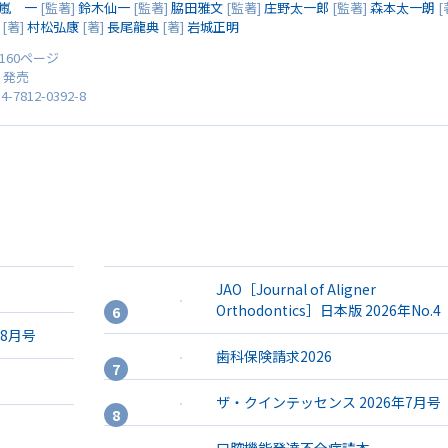
嵐 一
[監著]
鈴木仙一
[監著]
脇田雅文
[監著]
庄野太一郎
[監著]
森本太一朗
[
[著]
村松弘康
[著]
長尾龍典
[著]
岩城正明
 160ページ
0 発売
4-7812-0392-8
JAO［Journal of Aligner
Orthodontics］日本版 2026年No.4
年8月号
歯科保険請求2026
ザ・クインテッセンス 2026年7月号