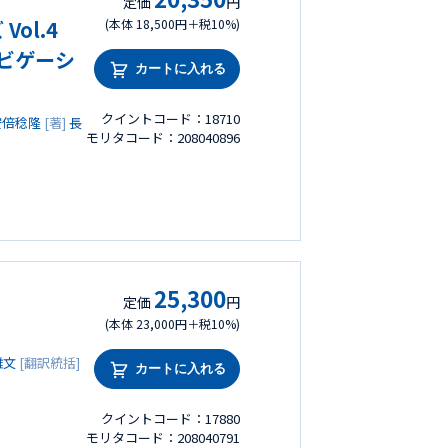
定価
円
Vol.4
(本体 18,500円＋税10%)
ナビゲーシ
カートに入れる
クイントコード：18710
安倍稔隆
[著]
長
モリタコード：208040896
25,300
定価
円
(本体 23,000円＋税10%)
雅文
[翻訳統括]
カートに入れる
クイントコード：17880
モリタコード：208040791