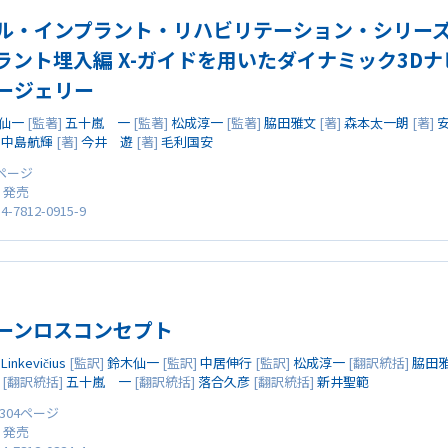
ル・インプラント・リハビリテーション・シリーズ 
ラント埋入編 X-ガイドを用いたダイナミック3D
ージェリー
仙一
[監著]
五十嵐 一
[監著]
松成淳一
[監著]
脇田雅文
[著]
森本太一朗
[著]
]
中島航輝
[著]
今井 遊
[著]
毛利国安
8ページ
0 発売
4-7812-0915-9
ーンロスコンセプト
Linkevičius
[監訳]
鈴木仙一
[監訳]
中居伸行
[監訳]
松成淳一
[翻訳統括]
脇田
[翻訳統括]
五十嵐 一
[翻訳統括]
落合久彦
[翻訳統括]
新井聖範
 304ページ
0 発売