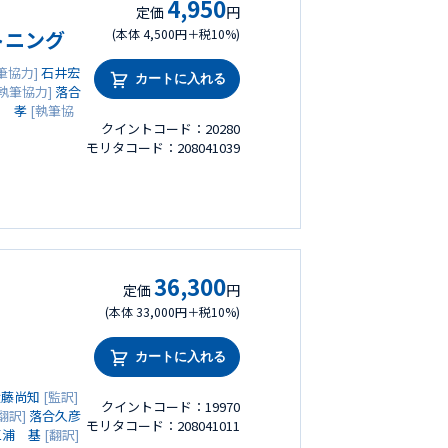
4,950
定価
円
トニング
(本体 4,500円＋税10%)
筆協力]
石井宏
カートに入れる
執筆協力]
落合
川 孝
[執筆協
クイントコード：20280
モリタコード：208041039
36,300
定価
円
(本体 33,000円＋税10%)
カートに入れる
近藤尚知
[監訳]
クイントコード：19970
翻訳]
落合久彦
モリタコード：208041011
三浦 基
[翻訳]