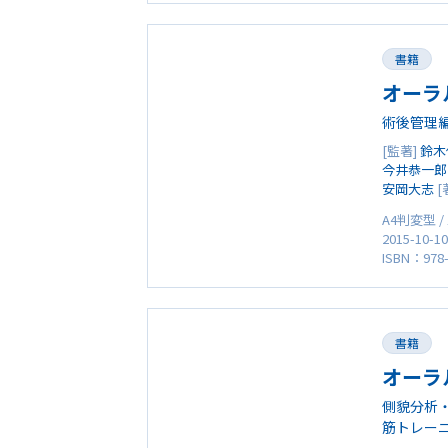
書籍
オーラ
術後管理
[監著]
鈴木
今井恭一郎
安岡大志
[
A4判変型 /
2015-10-1
ISBN：978-
書籍
オーラ
側貌分析
筋トレー