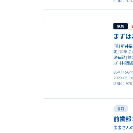
ISBN：978-
絶版
まずは
[著]
新井聖
明
[執筆協
瀬弘記
[執
力]
村松弘
B5判 / 5
2020-06-1
ISBN：978-
書籍
前歯部
患者さん