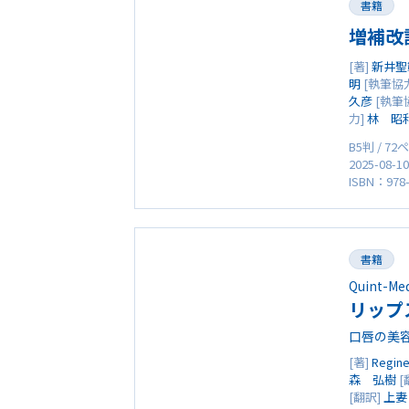
書籍
増補改
[著]
新井聖
明
[執筆協
久彦
[執筆
力]
林 昭
B5判 / 7
2025-08-1
ISBN：978-
書籍
Quint-Me
リップ
口唇の美
[著]
Regin
森 弘樹
[
[翻訳]
上妻