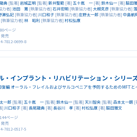
龍典
[監著]
岩城正明
[監著]
新井聖範
[著]
五十嵐 一
[著]
鈴木仙一
[著]
脇田
協力者]
池田 寛
[執筆協力者]
石井宏明
[執筆協力者]
大槻克彦
[執筆協力者]
野瀬弘記
[執筆協力者]
川口和子
[執筆協力者]
庄野太一郎
[執筆協力者]
中島航
[執筆協力者]
林 昭利
[執筆協力者]
村松弘康
 80ページ
0 発売
4-7812-0699-8
ル・インプラント・リハビリテーション・シリーズ V
回復編 オーラル・フレイルおよびサルコペニアを予防するためのMFTと
太一郎
[監著]
五十嵐 一
[監著]
鈴木仙一
[監著]
天川智央
[監著]
森本太一朗
[
著]
川口和子
[著]
長尾龍典
[著]
長谷川 孝
[著]
村松弘康
[著]
脇田雅文
 144ページ
0 発売
4-7812-0517-5