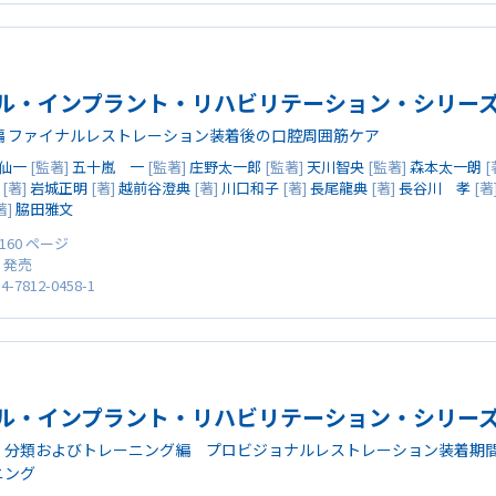
ル・インプラント・リハビリテーション・シリーズ V
編 ファイナルレストレーション装着後の口腔周囲筋ケア
仙一
[監著]
五十嵐 一
[監著]
庄野太一郎
[監著]
天川智央
[監著]
森本太一朗
[
[著]
岩城正明
[著]
越前谷澄典
[著]
川口和子
[著]
長尾龍典
[著]
長谷川 孝
[著
著]
脇田雅文
 160 ページ
0 発売
4-7812-0458-1
ル・インプラント・リハビリテーション・シリーズ V
・分類およびトレーニング編 プロビジョナルレストレーション装着期
ニング