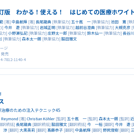
訂版 わかる！使える！ はじめての医療ホワイ
範
[著]
中島航輝
[著]
長尾龍典
[執筆協力]
五十嵐 一
[執筆協力]
池田 寛
[執
力]
今井 遊
[執筆協力]
岩城正明
[執筆協力]
越前谷澄典
[執筆協力]
大槻克彦
[
協力]
小野瀬弘記
[執筆協力]
庄野太一郎
[執筆協力]
鈴木仙一
[執筆協力]
長谷
利
[執筆協力]
森本太一朗
[執筆協力]
脇田雅文
2ページ
0 発売
4-7812-1140-4
d
ス
容治療のための注入テクニック45
e Reymond
[著]
Christian Köhler
[監訳]
五十嵐 一
[監訳]
森本太一朗
[監訳]
翻訳統括]
長尾龍典
[翻訳統括]
脇田雅文
[翻訳統括]
今 一裕
[翻訳]
今井 遊
[
 渉
[翻訳]
大黒英莉
[翻訳]
髙藤恭子
[翻訳]
中島航輝
[翻訳]
野尻俊樹
[翻訳]