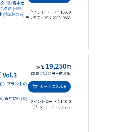
雅文
[著]
森本太
落合久彦
[執筆
クイントコード：16650
輝
[執筆協力者]
モリタコード：208040663
19,250
定価
円
ol.3
(本体 17,500円＋税10%)
インプラントの
カートに入れる
著]
新井聖範
[著]
クイントコード：14840
モリタコード：805737