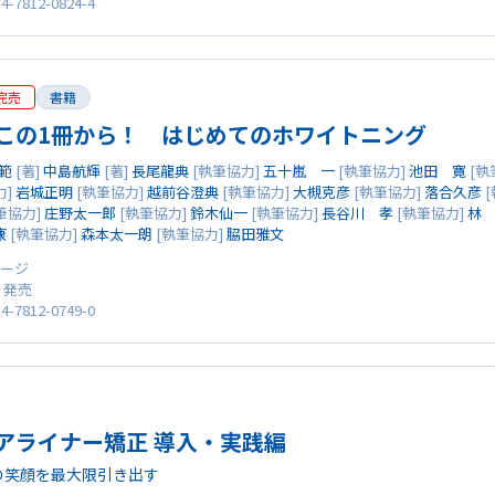
4-7812-0824-4
完売
書籍
この1冊から！ はじめてのホワイトニング
範
[著]
中島航輝
[著]
長尾龍典
[執筆協力]
五十嵐 一
[執筆協力]
池田 寛
[執
力]
岩城正明
[執筆協力]
越前谷澄典
[執筆協力]
大槻克彦
[執筆協力]
落合久彦
[
筆協力]
庄野太一郎
[執筆協力]
鈴木仙一
[執筆協力]
長谷川 孝
[執筆協力]
林
康
[執筆協力]
森本太一朗
[執筆協力]
脇田雅文
6ページ
0 発売
4-7812-0749-0
アライナー矯正 導入・実践編
の笑顔を最大限引き出す