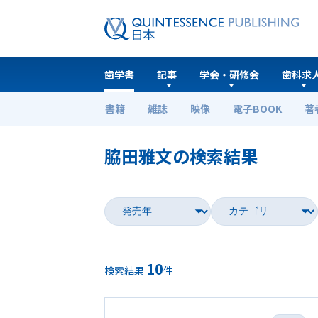
歯学書
記事
学会・研修会
歯科求
書籍
雑誌
映像
電子BOOK
著
ホーム
歯学書
脇田雅文の検索結果
10
検索結果
件