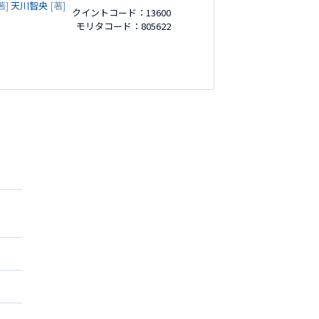
著]
天川智央
[著]
クイントコード：13600
モリタコード：805622