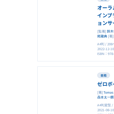
オーラ
インプ
ョンサ
[監著]
鈴木
尾龍典
[著
A4判 / 20
2022-12-1
ISBN：978-
書籍
ゼロボ
[著]
Tomas 
森本太一朗
A4判変型 /
2021-08-1