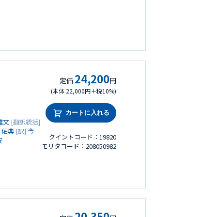
24,200
定価
円
(本体 22,000円＋税10%)
カートに入れる
雅文
[翻訳統括]
井佑典
[訳]
今
クイントコード：19820
安
モリタコード：208050982
20,350