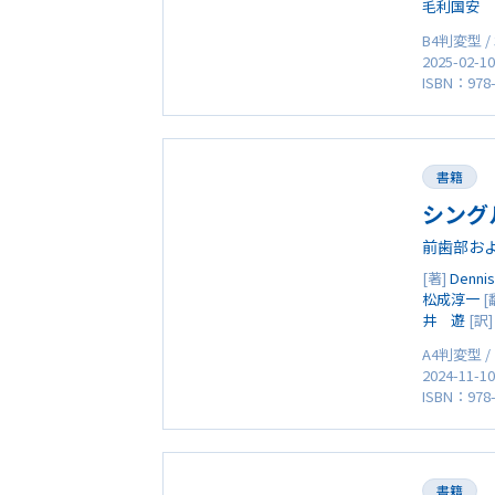
毛利国安
B4判変型 /
2025-02-1
ISBN：978-
書籍
シング
前歯部お
[著]
Dennis
松成淳一
[
井 遊
[訳
A4判変型 /
2024-11-1
ISBN：978-
書籍