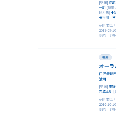
[監著]
長尾
一朗
[執筆
協力者]
小
長谷川 孝
A4判変型 /
2019-09-1
ISBN：978-
書籍
オーラ
口腔機能
活用
[監著]
庄野
岩城正明
[
A4判変型 /
2016-10-1
ISBN：978-