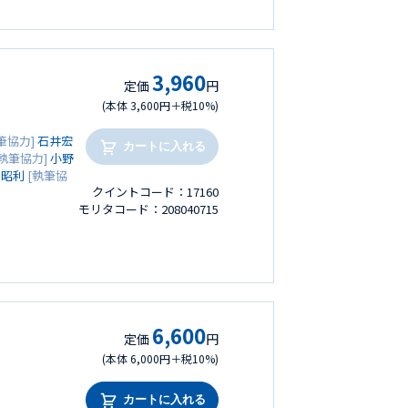
3,960
定価
円
(本体 3,600円＋税10%)
筆協力]
石井宏
カートに入れる
執筆協力]
小野
 昭利
[執筆協
クイントコード：17160
モリタコード：208040715
6,600
定価
円
(本体 6,000円＋税10%)
カートに入れる