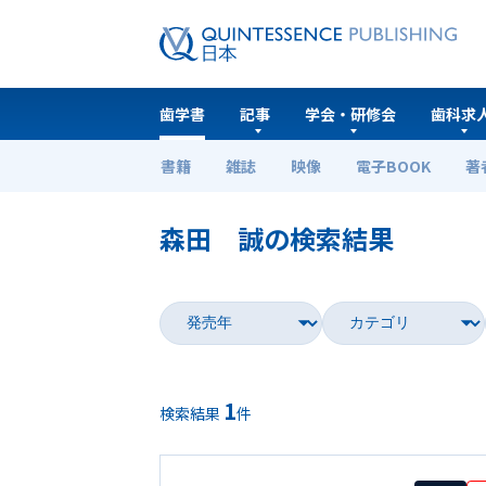
歯学書
記事
学会・研修会
歯科求
書籍
雑誌
映像
電子BOOK
著
ホーム
歯学書
森田 誠の検索結果
1
検索結果
件