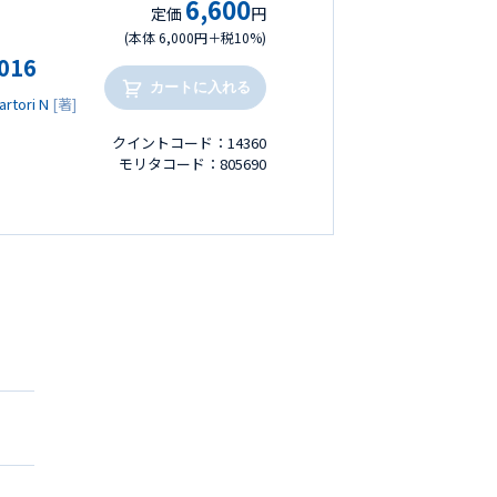
6,600
定価
円
(本体 6,000円＋税10%)
16
カートに入れる
artori N
[著]
クイントコード：14360
モリタコード：805690