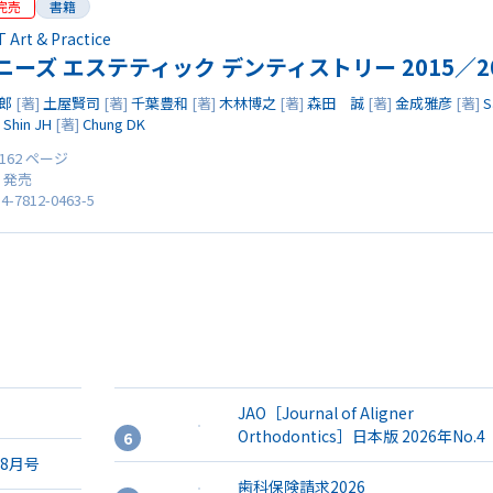
完売
書籍
rt & Practice
ニーズ エステティック デンティストリー 2015／20
郎
[著]
土屋賢司
[著]
千葉豊和
[著]
木林博之
[著]
森田 誠
[著]
金成雅彦
[著]
S
]
Shin JH
[著]
Chung DK
 162 ページ
0 発売
4-7812-0463-5
JAO［Journal of Aligner
Orthodontics］日本版 2026年No.4
年8月号
歯科保険請求2026