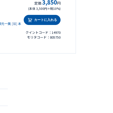
3,850
定価
円
(本体 3,500円＋税10%)
カートに入れる
濵元一美
[編]
本
クイントコード：14970
モリタコード：805750