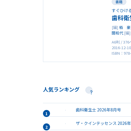
書籍
すぐひけ
歯科衛
[編]
栢 豪
間和代
[編
A6判 / 37
2016-12-1
ISBN：978-
人気ランキング
歯科衛生士 2026年8月号
ザ・クインテッセンス 2026