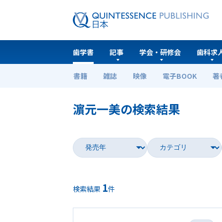
歯学書
記事
学会・研修会
歯科求
書籍
雑誌
映像
電子BOOK
著
ホーム
歯学書
濵元一美の検索結果
1
検索結果
件