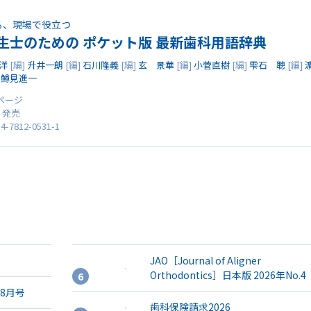
る、現場で役立つ
生士のための ポケット版 最新歯科用語辞典
洋
[編]
升井一朗
[編]
石川隆義
[編]
玄 景華
[編]
小菅直樹
[編]
雫石 聰
[編]
]
鱒見進一
6ページ
0 発売
4-7812-0531-1
JAO［Journal of Aligner
Orthodontics］日本版 2026年No.4
年8月号
歯科保険請求2026