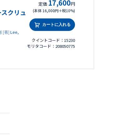
17,600
定価
円
ースクリュ
(本体 16,000円＋税10%)
カートに入れる
剛
[著]
Lee,
クイントコード：15230
モリタコード：208050775