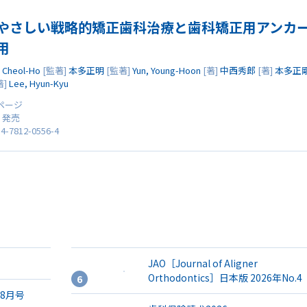
やさしい戦略的矯正歯科治療と歯科矯正用アンカ
用
, Cheol-Ho
[監著]
本多正明
[監著]
Yun, Young-Hoon
[著]
中西秀郎
[著]
本多正
著]
Lee, Hyun-Kyu
8ページ
0 発売
4-7812-0556-4
JAO［Journal of Aligner
Orthodontics］日本版 2026年No.4
年8月号