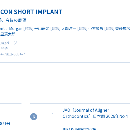
ICON SHORT IMPLANT
跡、今後の展望
ent J. Morgan
[監訳]
平山宗如
[翻訳]
大廣洋一
[翻訳]
小方頼昌
[翻訳]
齊藤成
南里篤太郎
 342ページ
0 発売
4-7812-0654-7
JAO［Journal of Aligner
Orthodontics］日本版 2026年No.4
年8月号
歯科保険請求2026