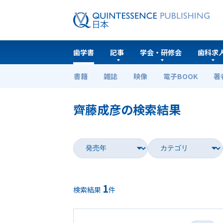
歯学書
記事
学会・研修会
歯科求
書籍
雑誌
映像
電子BOOK
著
ホーム
歯学書
齊藤成彦の検索結果
1
検索結果
件