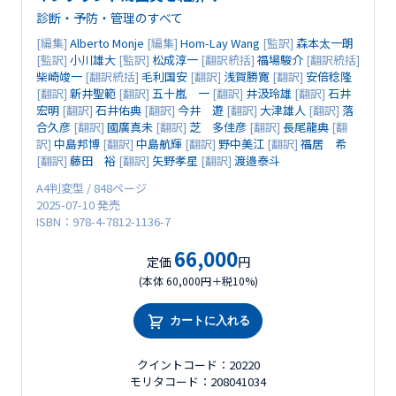
診断・予防・管理のすべて
[編集]
Alberto Monje
[編集]
Hom-Lay Wang
[監訳]
森本太一朗
[監訳]
小川雄大
[監訳]
松成淳一
[翻訳統括]
福場駿介
[翻訳統括]
柴崎竣一
[翻訳統括]
毛利国安
[翻訳]
浅賀勝寛
[翻訳]
安倍稔隆
[翻訳]
新井聖範
[翻訳]
五十嵐 一
[翻訳]
井汲玲雄
[翻訳]
石井
宏明
[翻訳]
石井佑典
[翻訳]
今井 遊
[翻訳]
大津雄人
[翻訳]
落
合久彦
[翻訳]
國廣真未
[翻訳]
芝 多佳彦
[翻訳]
長尾龍典
[翻
訳]
中島邦博
[翻訳]
中島航輝
[翻訳]
野中美江
[翻訳]
福居 希
[翻訳]
藤田 裕
[翻訳]
矢野孝星
[翻訳]
渡邉泰斗
A4判変型 / 848ページ
2025-07-10 発売
ISBN：978-4-7812-1136-7
66,000
定価
円
(本体 60,000円＋税10%)
カートに入れる
クイントコード：20220
モリタコード：208041034