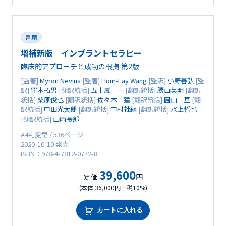
書籍
増補新版 インプラントセラピー
臨床的アプローチと成功の根拠 第2版
[監著]
Myron Nevins
[監著]
Hom-Lay Wang
[監訳]
小野善弘
[監
訳]
窪木拓男
[翻訳統括]
五十嵐 一
[翻訳統括]
勝山英明
[翻訳
統括]
桑原俊也
[翻訳統括]
佐々木 猛
[翻訳統括]
園山 亘
[翻
訳統括]
中田光太郎
[翻訳統括]
中村社綱
[翻訳統括]
水上哲也
[翻訳統括]
山崎長郎
A4判変型 / 536ページ
2020-10-10 発売
ISBN：978-4-7812-0772-8
39,600
定価
円
(本体 36,000円＋税10%)
カートに入れる