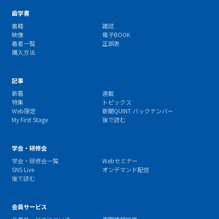
歯学書
書籍
雑誌
映像
電子BOOK
著者一覧
正誤表
購入方法
記事
新着
連載
特集
トピックス
Web限定
新聞QUINT バックナンバー
My First Stage
後で読む
学会・研修会
学会・研修会一覧
Webセミナー
SNS Live
オンデマンド配信
後で読む
会員サービス