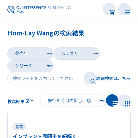
Hom-Lay Wangの検索結果
書籍
雑誌
映像
詳細検索はこちら
電子BOOK
2
著者一覧
検索結果
件
書籍
インプラント周囲炎を紐解く