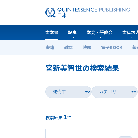
歯学書
記事
学会・研修会
歯科求
書籍
雑誌
映像
電子BOOK
著
ホーム
歯学書
宮新美智世の検索結果
1
検索結果
件