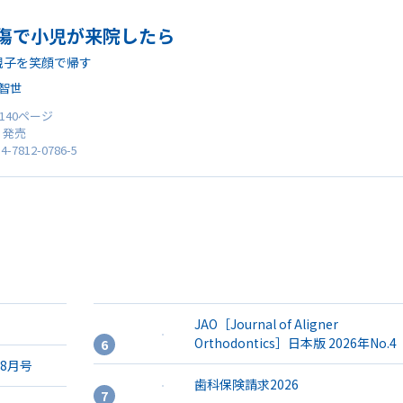
傷で小児が来院したら
親子を笑顔で帰す
智世
 140ページ
0 発売
4-7812-0786-5
JAO［Journal of Aligner
Orthodontics］日本版 2026年No.4
年8月号
歯科保険請求2026