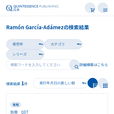
Ramón García-Adámezの検索結果
書籍
雑誌
映像
詳細検索はこちら
電子BOOK
1
著者一覧
検索結果
件
書籍
別冊 QDT