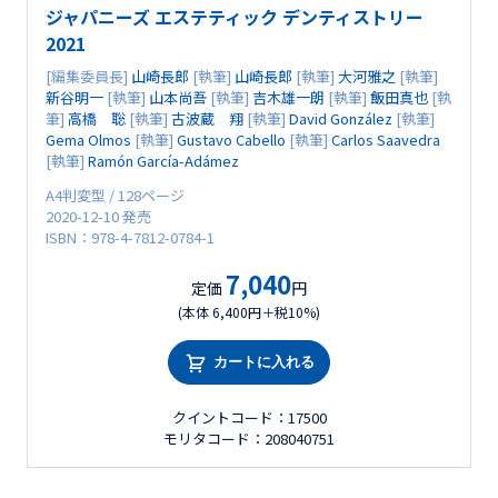
ジャパニーズ エステティック デンティストリー
2021
[編集委員長]
山崎長郎
[執筆]
山崎長郎
[執筆]
大河雅之
[執筆]
新谷明一
[執筆]
山本尚吾
[執筆]
吉木雄一朗
[執筆]
飯田真也
[執
筆]
高橋 聡
[執筆]
古波蔵 翔
[執筆]
David González
[執筆]
Gema Olmos
[執筆]
Gustavo Cabello
[執筆]
Carlos Saavedra
[執筆]
Ramón García-Adámez
A4判変型 / 128ページ
2020-12-10 発売
ISBN：978-4-7812-0784-1
7,040
定価
円
(本体 6,400円＋税10%)
カートに入れる
クイントコード：17500
モリタコード：208040751