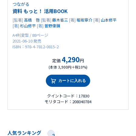
つながる
資料 もっと！ 活用BOOK
[監著]
高橋 啓
[監著]
藤木省三
[著]
堀坂寧介
[著]
山本修平
[著]
杉山修平
[著]
曽野偉錬
A4判変型 / 88ページ
2021-06-10 発売
ISBN：978-4-7812-0815-2
4,290
定価
円
(本体 3,900円＋税10%)
カートに入れる
クイントコード：17830
モリタコード：208040784
人気ランキング