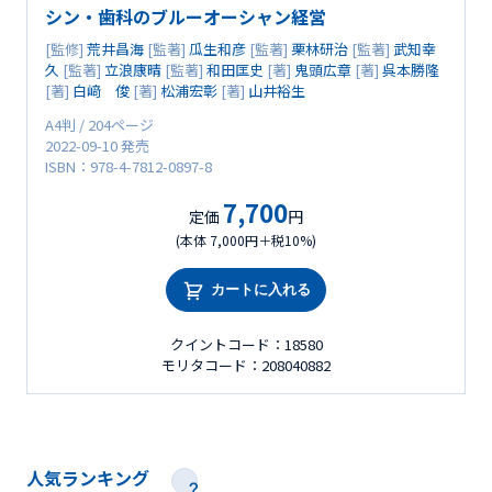
シン・歯科のブルーオーシャン経営
[監修]
荒井昌海
[監著]
瓜生和彦
[監著]
栗林研治
[監著]
武知幸
久
[監著]
立浪康晴
[監著]
和田匡史
[著]
鬼頭広章
[著]
呉本勝隆
[著]
白﨑 俊
[著]
松浦宏彰
[著]
山井裕生
A4判 / 204ページ
2022-09-10 発売
ISBN：978-4-7812-0897-8
7,700
定価
円
(本体 7,000円＋税10%)
カートに入れる
クイントコード：18580
モリタコード：208040882
人気ランキング