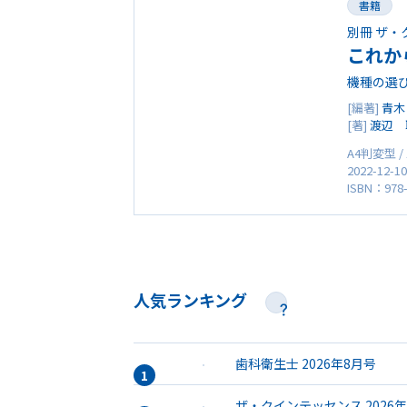
書籍
別冊 ザ・
これか
機種の選
[編著]
青木
[著]
渡辺 
A4判変型 /
2022-12-1
ISBN：978-
人気ランキング
歯科衛生士 2026年8月号
ザ・クインテッセンス 2026