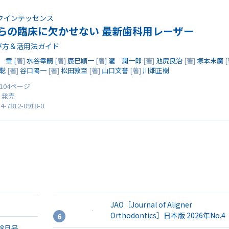
クインテッセンス
らの臨床に欠かせない 最新歯科用レーザー
び方＆活用法ガイド
 章
[著]
水谷幸嗣
[著]
辰巳順一
[著]
瀧 潤一郎
[著]
池尻良治
[著]
塚本末廣
[
聡
[著]
谷口陽一
[著]
松田敦至
[著]
山口文誉
[著]
川畑正樹
 104ページ
0 発売
4-7812-0918-0
JAO［Journal of Aligner
Orthodontics］日本版 2026年No.4
年8月号