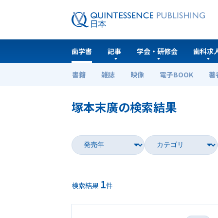
歯学書
記事
学会・研修会
歯科求
書籍
雑誌
映像
電子BOOK
著
ホーム
歯学書
塚本末廣の検索結果
1
検索結果
件