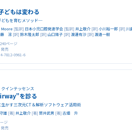
子どもは変わる
子どもを育むメソッド─
n Moore
[監訳]
日本小児口腔発達学会
[監訳]
井上敬介
[訳]
小川裕一郎
[訳]
川
佐藤 涼
[訳]
鈴木隆太郎
[訳]
山口陽子
[訳]
渡邊有沙
[訳]
渡邉一樹
 240ページ
0 発売
4-7812-0961-6
・クインテッセンス
irway”を診る
に生かす三次元CT＆解析ソフトウェア活用術
守雄
[著]
井上敬介
[著]
筒井武男
[著]
古畑 升
6ページ
0 発売