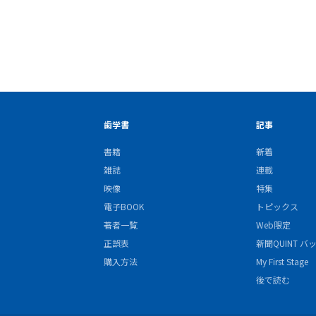
歯学書
記事
書籍
新着
雑誌
連載
映像
特集
電子BOOK
トピックス
著者一覧
Web限定
正誤表
新聞QUINT 
購入方法
My First Stage
後で読む