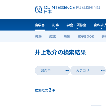
歯学書
記事
学会・研修会
歯科求
書籍
雑誌
映像
電子BOOK
著
ホーム
歯学書
井上敬介の検索結果
2
検索結果
件