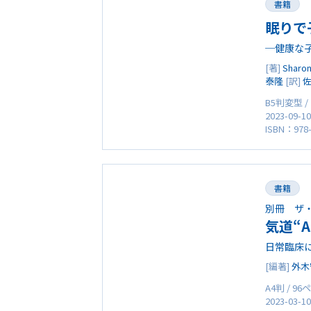
書籍
眠りで
─健康な
[著]
Sharo
泰隆
[訳]
B5判変型 /
2023-09-1
ISBN：978-
書籍
別冊 ザ
気道“A
日常臨床
[編著]
外木
A4判 / 9
2023-03-1