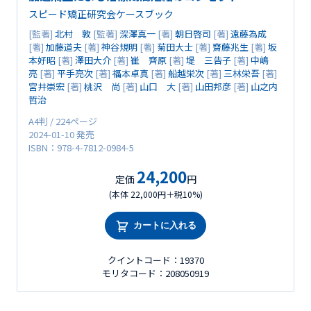
スピード矯正研究会ケースブック
[監著]
北村 敦
[監著]
深澤真一
[著]
朝日啓司
[著]
遠藤為成
[著]
加藤道夫
[著]
神谷規明
[著]
菊田大士
[著]
齋藤兆生
[著]
坂
本好昭
[著]
澤田大介
[著]
崔 齊原
[著]
堤 三告子
[著]
中嶋
亮
[著]
平手亮次
[著]
福本卓真
[著]
船越栄次
[著]
三林栄吾
[著]
宮井崇宏
[著]
桃沢 尚
[著]
山口 大
[著]
山田邦彦
[著]
山之内
哲治
A4判 / 224ページ
2024-01-10 発売
ISBN：978-4-7812-0984-5
24,200
定価
円
(本体 22,000円＋税10%)
カートに入れる
クイントコード：19370
モリタコード：208050919