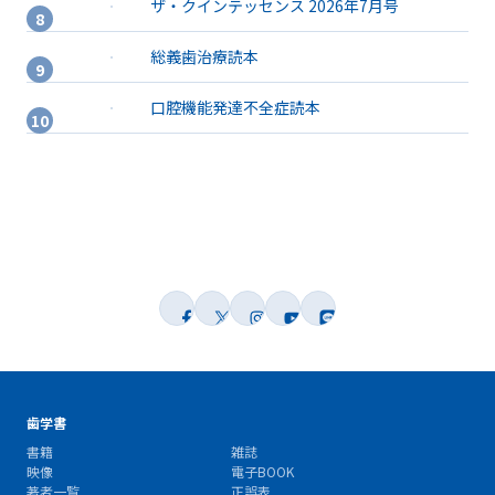
ザ・クインテッセンス 2026年7月号
総義歯治療読本
口腔機能発達不全症読本
歯学書
書籍
雑誌
映像
電子BOOK
著者一覧
正誤表