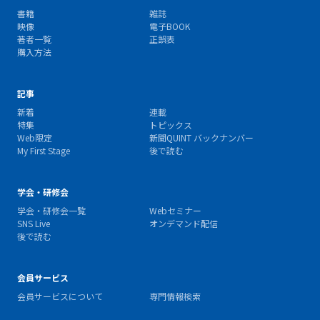
書籍
雑誌
映像
電子BOOK
著者一覧
正誤表
購入方法
記事
新着
連載
特集
トピックス
Web限定
新聞QUINT バックナンバー
My First Stage
後で読む
学会・研修会
学会・研修会一覧
Webセミナー
SNS Live
オンデマンド配信
後で読む
会員サービス
会員サービスについて
専門情報検索