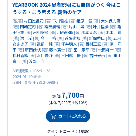
YEARBOOK 2024 患者説明にも自信がつく 今はこ
うする・こう考える 義歯のケア
[監著]
村田比呂司
[著]
市川哲雄
[著]
猪原 健
[著]
大久保力廣
[著]
岡崎定司
[著]
織田展輔
[著]
片山 昇
[著]
叶井里歩
[著]
亀
田行雄
[著]
河相安彦
[著]
川西範繁
[著]
木本克彦
[著]
木本 統
[著]
洪 光
[著]
今 一裕
[著]
近藤尚知
[著]
新保秀仁
[著]
五月
女さき子
[著]
武部 純
[著]
坪井明人
[著]
西村正宏
[著]
濵 洋
平
[著]
原田佳枝
[著]
藤本篤士
[著]
星 憲幸
[著]
松田謙一
[著]
松村香織
[著]
水口俊介
[著]
谷田部 優
[著]
吉田光由
[著]
米山
喜一
[著]
渡部 守
A4判変型 / 186ページ
2024-01-10 発売
ISBN：978-4-7812-0988-3
7,700
定価
円
(本体 7,000円＋税10%)
カートに入れる
クイントコード：19380