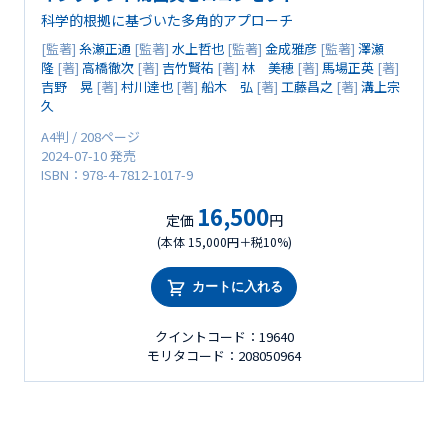
科学的根拠に基づいた多角的アプローチ
[監著]
糸瀬正通
[監著]
水上哲也
[監著]
金成雅彦
[監著]
澤瀬
隆
[著]
高橋徹次
[著]
吉竹賢祐
[著]
林 美穂
[著]
馬場正英
[著]
吉野 晃
[著]
村川達也
[著]
船木 弘
[著]
工藤昌之
[著]
溝上宗
久
A4判 / 208ページ
2024-07-10 発売
ISBN：978-4-7812-1017-9
16,500
定価
円
(本体 15,000円＋税10%)
カートに入れる
クイントコード：19640
モリタコード：208050964