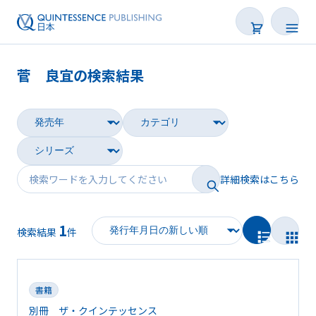
菅 良宜の検索結果
書籍
雑誌
映像
詳細検索はこちら
電子BOOK
1
著者一覧
検索結果
件
書籍
別冊 ザ・クインテッセンス