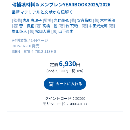
骨補填材料＆メンブレンYEARBOOK2025/2026
最新マテリアルと文献から紐解く
[監著]
丸川恵理子
[監著]
岩野義弘
[著]
安斉昌照
[著]
木村美穂
[著]
菅 良宜
[著]
髙橋 哲
[著]
竹下賢仁
[著]
中田光太郎
[著]
増田英人
[著]
松岡大輝
[著]
山下素史
A4判変型 / 144ページ
2025-07-10 発売
ISBN：978-4-7812-1139-8
6,930
定価
円
(本体 6,300円＋税10%)
カートに入れる
クイントコード：20260
モリタコード：208041037