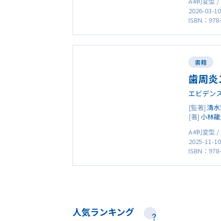
A4判変型 /
2026-03-1
ISBN：978-
書籍
歯周炎
エビデン
[監著]
清水
[著]
小林龍
A4判変型 /
2025-11-1
ISBN：978-
人気ランキング