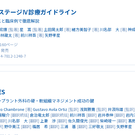
ステージⅣ診療ガイドライン
スと臨床例で徹底解説
宏康
[監著]
星 嵩
[監著]
土田晃太郎
[著]
緒方美智子
[著]
川名部 大
[著]
神
小林龍太
[著]
前川祥吾
[著]
矢野孝星
 160ページ
0 発売
4-7812-1248-7
ES
ンプラント外科の硬・軟組織マネジメント成功の鍵
ro Chambrone
[著]
Gustavo Avila Ortiz
[監訳]
浅賀勝寛
[監訳]
井汲玲雄
[監訳
場駿介
[翻訳統括]
倉治竜太郎
[翻訳統括]
前川祥吾
[翻訳]
岩井泰伸
[翻訳]
岩内
翻訳]
川名部 大
[翻訳]
上妻 渉
[翻訳]
佐久間俊光
[翻訳]
柴崎竣一
[翻訳]
髙
訳]
野中美江
[翻訳]
福居 希
[翻訳]
三浦 基
[翻訳]
三好敬太
[翻訳]
矢野孝星