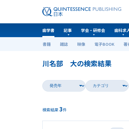
歯学書
記事
学会・研修会
歯科求
書籍
雑誌
映像
電子BOOK
著
ホーム
歯学書
川名部 大の検索結果
3
検索結果
件