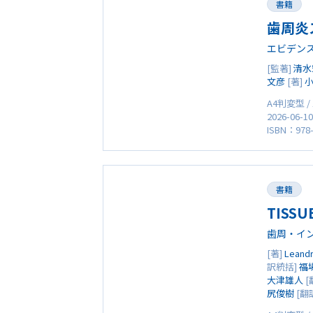
書籍
歯周炎
エビデン
[監著]
清水
文彦
[著]
A4判変型 /
2026-06-1
ISBN：978-
書籍
TISSU
歯周・イ
[著]
Leand
訳統括]
福
大津雄人
[
尻俊樹
[翻