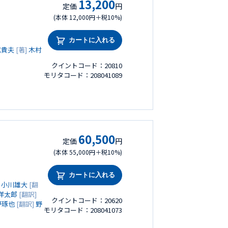
13,200
定価
円
(本体 12,000円＋税10%)
カートに入れる
成貴夫
[著]
木村
クイントコード：20810
モリタコード：208041089
60,500
定価
円
(本体 55,000円＋税10%)
カートに入れる
]
小川雄大
[翻
洋太郎
[翻訳]
クイントコード：20620
野琢也
[翻訳]
野
モリタコード：208041073