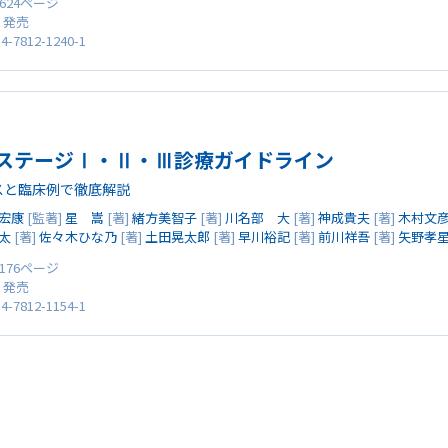
 624ページ
0 発売
4-7812-1240-1
ステージⅠ・Ⅱ・Ⅲ診療ガイドライン
スと臨床例で徹底解説
宏康
[監著]
星 嵩
[著]
緒方美智子
[著]
川名部 大
[著]
神成貴夫
[著]
木村文
太
[著]
佐々木ひな乃
[著]
土田晃太郎
[著]
早川裕記
[著]
前川祥吾
[著]
矢野孝
 176ページ
0 発売
4-7812-1154-1