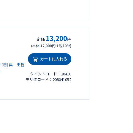
13,200
定価
円
(本体 12,000円＋税10%)
カートに入れる
彦
[著]
呉 圭哲
星
クイントコード：20410
モリタコード：208041052