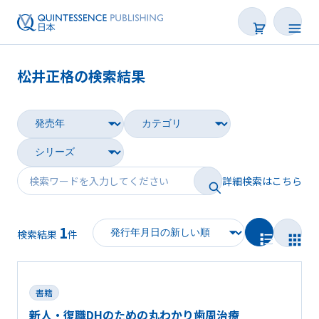
松井正格の検索結果
書籍
雑誌
映像
詳細検索はこちら
電子BOOK
1
著者一覧
検索結果
件
書籍
新人・復職DHのための丸わかり歯周治療