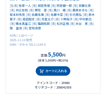
[監著]
牧草一人
[著]
相宮秀俊
[著]
阿部健一郎
[著]
安藤壮吾
[著]
井辻佐知
[著]
楳垣 愛
[著]
黒川 綾
[著]
桑原あゆな
[著]
坂本紗有見
[著]
佐藤朱美
[著]
佐藤令菜
[著]
杉元敬弘
[著]
鈴木
誓子
[著]
高田智史
[著]
月星太介
[著]
十時裕子
[著]
中村航也
[著]
橋本真里江
[著]
福岡拓郎
[著]
松井正格
[著]
水谷 恵
[著]
南 里佳
[著]
宮地浩徳
A5判 / 128ページ
2025-12-10 発売
ISBN：978-4-7812-1164-0
5,500
定価
円
(本体 5,000円＋税10%)
カートに入れる
クイントコード：20480
モリタコード：208041058