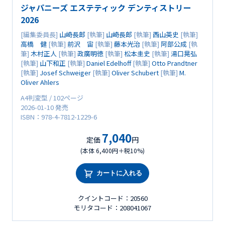
ジャパニーズ エステティック デンティストリー
2026
[編集委員長]
山崎長郎
[執筆]
山崎長郎
[執筆]
西山英史
[執筆]
高橋 健
[執筆]
前沢 宙
[執筆]
藤本光治
[執筆]
阿部公成
[執
筆]
木村正人
[執筆]
政廣明徳
[執筆]
松本圭史
[執筆]
湯口晃弘
[執筆]
山下和正
[執筆]
Daniel Edelhoff
[執筆]
Otto Prandtner
[執筆]
Josef Schweiger
[執筆]
Oliver Schubert
[執筆]
M.
Oliver Ahlers
A4判変型 / 102ページ
2026-01-10 発売
ISBN：978-4-7812-1229-6
7,040
定価
円
(本体 6,400円＋税10%)
カートに入れる
クイントコード：20560
モリタコード：208041067