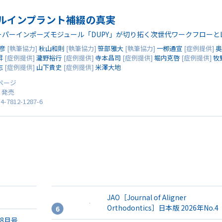
ルインプラント補綴の真実
パーインポーズモジュール「DUPY」が切り拓く次世代ワークフローとLon
彦
[執筆協力]
秋山和則
[執筆協力]
笹部雅大
[執筆協力]
一栁通宣
[症例提供]
奥
昇
[症例提供]
瀧野裕行
[症例提供]
寺本昌司
[症例提供]
堀内克啓
[症例提供]
牧
志
[症例提供]
山下貴史
[症例提供]
米澤大地
4ページ
0 発売
4-7812-1287-6
JAO［Journal of Aligner
Orthodontics］日本版 2026年No.4
年8月号