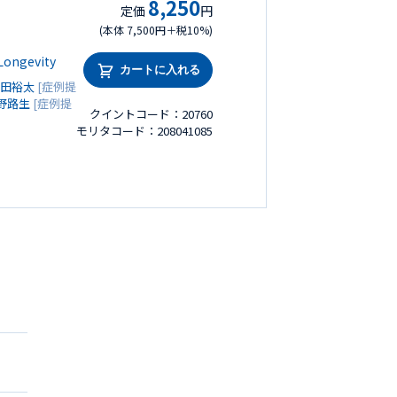
8,250
定価
円
(本体 7,500円＋税10%)
gevity
カートに入れる
田裕太
[症例提
野路生
[症例提
クイントコード：20760
モリタコード：208041085