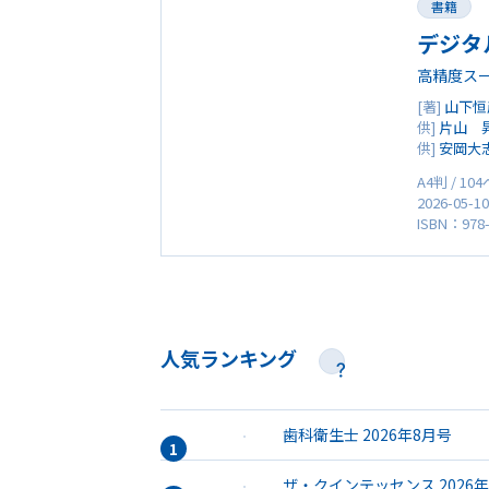
書籍
デジタ
高精度スー
[著]
山下恒
供]
片山 
供]
安岡大
A4判 / 10
2026-05-1
ISBN：978-
人気ランキング
歯科衛生士 2026年8月号
ザ・クインテッセンス 2026