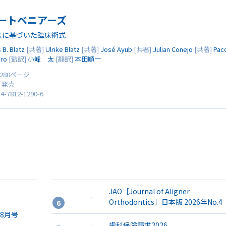
ートベニアーズ
スに基づいた臨床術式
 B. Blatz
[共著]
Ulrike Blatz
[共著]
José Ayub
[共著]
Julian Conejo
[共著]
Pac
ero
[監訳]
小峰 太
[翻訳]
本田順一
 280ページ
0 発売
4-7812-1290-6
JAO［Journal of Aligner
Orthodontics］日本版 2026年No.4
年8月号
歯科保険請求2026