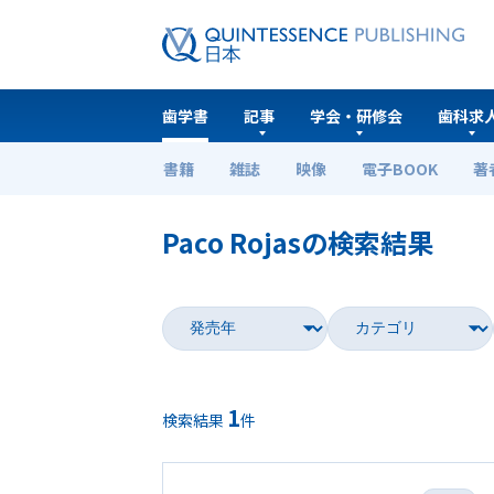
歯学書
記事
学会・研修会
歯科求
書籍
雑誌
映像
電子BOOK
著
ホーム
歯学書
Paco Rojasの検索結果
1
検索結果
件