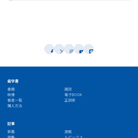
歯学書
書籍
雑誌
映像
電子BOOK
著者一覧
正誤表
購入方法
記事
新着
連載
特集
トピックス