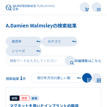
A.Damien Walmsleyの検索結果
書籍
雑誌
映像
詳細検索はこちら
電子BOOK
1
著者一覧
検索結果
件
絶版
完売
書籍
マグネットを用いたインプラントの臨床