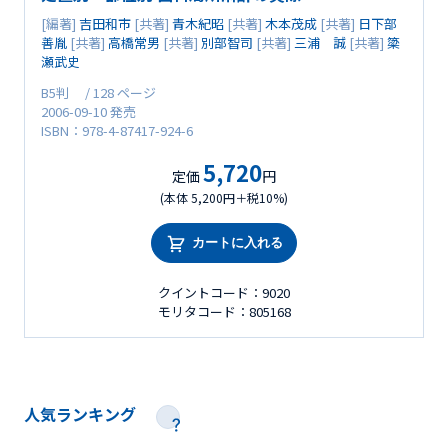
[編著]
吉田和市
[共著]
青木紀昭
[共著]
木本茂成
[共著]
日下部
善胤
[共著]
高橋常男
[共著]
別部智司
[共著]
三浦 誠
[共著]
簗
瀬武史
B5判 / 128 ページ
2006-09-10 発売
ISBN：978-4-87417-924-6
5,720
定価
円
(本体 5,200円＋税10%)
カートに入れる
クイントコード：9020
モリタコード：805168
人気ランキング