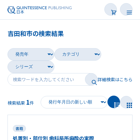
吉田和市の検索結果
書籍
雑誌
映像
詳細検索はこちら
電子BOOK
1
著者一覧
検索結果
件
書籍
処置別・部位別 歯科局所麻酔の実際