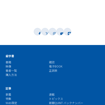
歯学書
書籍
雑誌
映像
電子BOOK
著者一覧
正誤表
購入方法
記事
新着
連載
特集
トピックス
Web限定
新聞QUINT バックナンバー