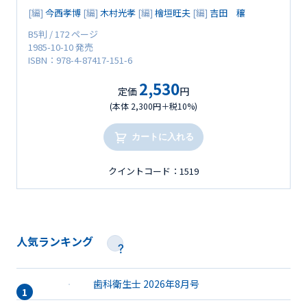
[編]
今西孝博
[編]
木村光孝
[編]
檜垣旺夫
[編]
吉田 穰
B5判 / 172 ページ
1985-10-10 発売
ISBN：978-4-87417-151-6
2,530
定価
円
(本体 2,300円＋税10%)
カートに入れる
クイントコード：1519
人気ランキング
歯科衛生士 2026年8月号