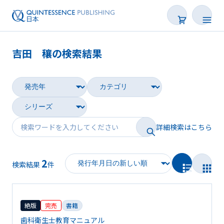
吉田 穰の検索結果
書籍
雑誌
映像
詳細検索はこちら
電子BOOK
2
著者一覧
検索結果
件
絶版
完売
書籍
歯科衛生士教育マニュアル