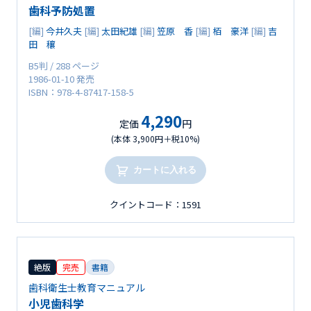
歯科予防処置
[編]
今井久夫
[編]
太田紀雄
[編]
笠原 香
[編]
栢 豪洋
[編]
吉
田 穰
B5判 / 288 ページ
1986-01-10 発売
ISBN：978-4-87417-158-5
4,290
定価
円
(本体 3,900円＋税10%)
カートに入れる
クイントコード：1591
絶版
完売
書籍
歯科衛生士教育マニュアル
小児歯科学