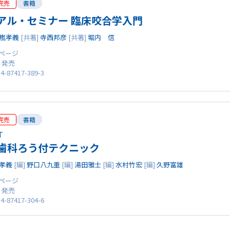
完売
書籍
アル・セミナー 臨床咬合学入門
嵐孝義
[共著]
寺西邦彦
[共著]
堀内 信
0 ページ
0 発売
4-87417-389-3
完売
書籍
T
歯科ろう付テクニック
孝義
[編]
野口八九重
[編]
湯田雅士
[編]
水村竹宏
[編]
久野富雄
0 ページ
0 発売
4-87417-304-6