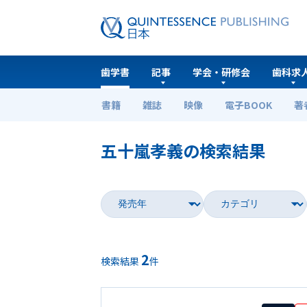
歯学書
記事
学会・研修会
歯科求
書籍
雑誌
映像
電子BOOK
著
ホーム
歯学書
五十嵐孝義の検索結果
2
検索結果
件