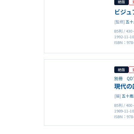
絶版
ビジュ
[監修]
五十
B5判 / 43
1992-11-1
ISBN：978-
絶版
別冊 QD
現代の
[編]
五十嵐
B5判 / 40
1989-11-1
ISBN：978-