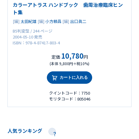
カラーアトラス ハンドブック 歯周治療臨床ヒン
ト集
[編]
太田紀雄
[編]
小方頼昌
[編]
出口眞二
B5判変型 / 244 ページ
2004-05-10 発売
ISBN：978-4-87417-803-4
10,780
定価
円
(本体 9,800円＋税10%)
カートに入れる
クイントコード：7750
モリタコード：805046
人気ランキング