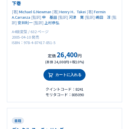
下巻
[著]
Michael G.Newman
[著]
Henry H．Takei
[著]
Fermin
A.Carranza
[監訳]
申 基喆
[監訳]
河津 寛
[監訳]
嶋田 淳
[監
訳]
安井利一
[監訳]
上村恭弘
A4版変型 / 632 ページ
2005-04-10 発売
ISBN：978-4-87417-851-5
26,400
定価
円
(本体 24,000円＋税10%)
カートに入れる
クイントコード：8241
モリタコード：805090
書籍