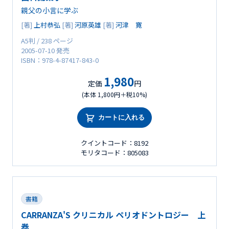
親父の小言に学ぶ
[著]
上村恭弘
[著]
河原英雄
[著]
河津 寛
A5判 / 238 ページ
2005-07-10 発売
ISBN：978-4-87417-843-0
1,980
定価
円
(本体 1,800円＋税10%)
カートに入れる
クイントコード：8192
モリタコード：805083
書籍
CARRANZA'S クリニカル ペリオドントロジー 上
巻