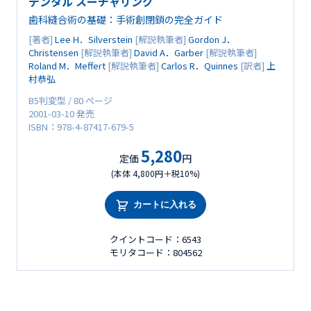
デンタル スーチャリング
歯科縫合術の基礎：手術創閉鎖の完全ガイド
[著者]
Lee H．Silverstein
[解説執筆者]
Gordon J．
Christensen
[解説執筆者]
David A．Garber
[解説執筆者]
Roland M．Meffert
[解説執筆者]
Carlos R．Quinnes
[訳者]
上
村恭弘
B5判変型 / 80 ページ
2001-03-10 発売
ISBN：978-4-87417-679-5
5,280
定価
円
(本体 4,800円＋税10%)
カートに入れる
クイントコード：6543
モリタコード：804562