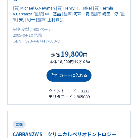
[著]
Michael G.Newman
[著]
Henry H．Takei
[著]
Fermin
A.Carranza
[監訳]
申 基喆
[監訳]
河津 寛
[監訳]
嶋田 淳
[監
訳]
安井利一
[監訳]
上村恭弘
A4判変型 / 492 ページ
2005-04-10 発売
ISBN：978-4-87417-850-8
19,800
定価
円
(本体 18,000円＋税10%)
カートに入れる
クイントコード：8231
モリタコード：805089
書籍
CARRANZA'S クリニカルペリオドントロジー