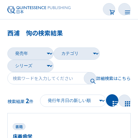
西浦 恂の検索結果
書籍
雑誌
映像
詳細検索はこちら
電子BOOK
2
著者一覧
検索結果
件
書籍
床義歯学