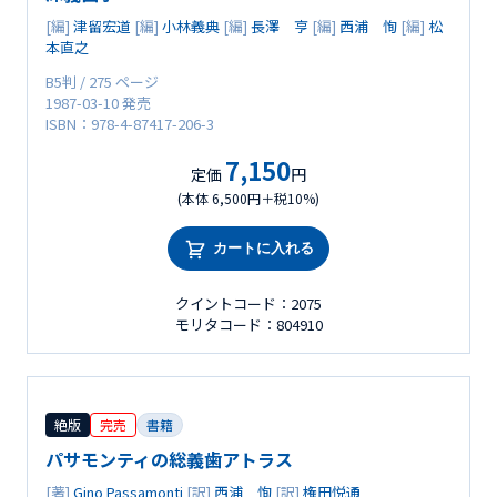
[編]
津留宏道
[編]
小林義典
[編]
長澤 亨
[編]
西浦 恂
[編]
松
本直之
B5判 / 275 ページ
1987-03-10 発売
ISBN：978-4-87417-206-3
7,150
定価
円
(本体 6,500円＋税10%)
カートに入れる
クイントコード：2075
モリタコード：804910
絶版
完売
書籍
パサモンティの総義歯アトラス
[著]
Gino Passamonti
[訳]
西浦 恂
[訳]
権田悦通