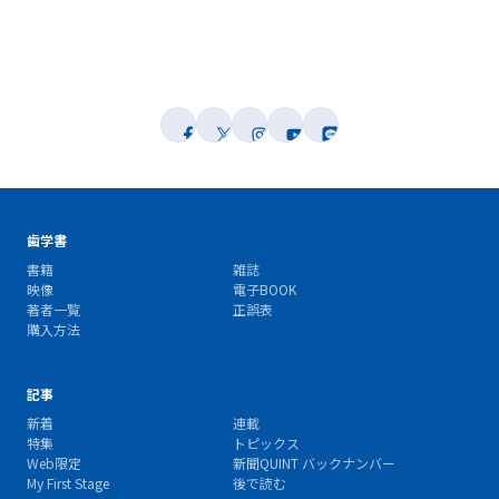
歯学書
書籍
雑誌
映像
電子BOOK
著者一覧
正誤表
購入方法
記事
新着
連載
特集
トピックス
Web限定
新聞QUINT バックナンバー
My First Stage
後で読む