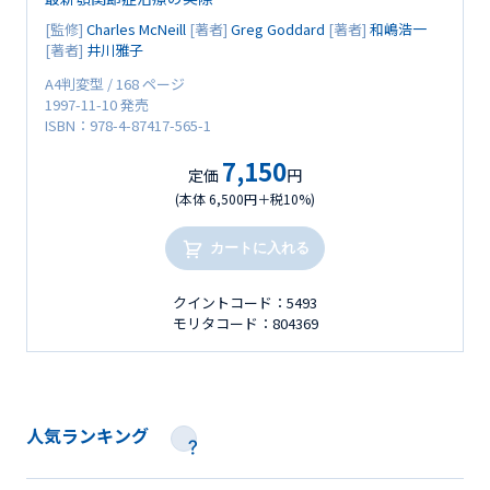
[監修]
Charles McNeill
[著者]
Greg Goddard
[著者]
和嶋浩一
[著者]
井川雅子
A4判変型 / 168 ページ
1997-11-10 発売
ISBN：978-4-87417-565-1
7,150
定価
円
(本体 6,500円＋税10%)
カートに入れる
クイントコード：5493
モリタコード：804369
人気ランキング