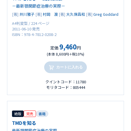
－最新顎関節症治療の実際－
[著]
井川雅子
[著]
村岡 渡
[著]
大久保昌和
[著]
Greg Goddard
A4判変型 / 224 ページ
2011-06-10 発売
ISBN：978-4-7812-0208-2
9,460
定価
円
(本体 8,600円＋税10%)
カートに入れる
クイントコード：11780
モリタコード：805444
絶版
完売
書籍
TMDを知る
最新顎関節症治療の実際