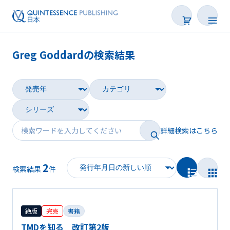
Greg Goddardの検索結果
書籍
雑誌
映像
詳細検索はこちら
電子BOOK
2
著者一覧
検索結果
件
絶版
完売
書籍
TMDを知る 改訂第2版