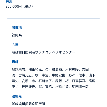
費用
700,000円（税込）
開催地
福岡県
会場
船越歯科医院及びフナコシペリオセンター
講師
船越栄次、植田和弘、柴戸和夏穂、木村英隆、吉田
茂、宮崎元志、牧 幸治、中野宏俊、野々下信幸、山下
素史、安増一志、石川悠子、周藤 巧、日高祥吾、高尾
康祐、笹田雄也、武井宣暁、松延允資、堀田慎一郎
連絡先
船越歯科歯周病研究所