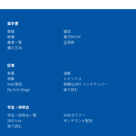
歯学書
書籍
雑誌
映像
電子BOOK
著者一覧
正誤表
購入方法
記事
新着
連載
特集
トピックス
Web限定
新聞QUINT バックナンバー
My First Stage
後で読む
学会・研修会
学会・研修会一覧
Webセミナー
SNS Live
オンデマンド配信
後で読む