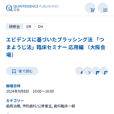
研修会
DR
DH
エビデンスに基づいたブラッシング法 「つ
まようじ法」臨床セミナー 応用編 （大阪会
場）
学会・研修会一覧
Webセミナー
後で読む
SNS Live
開催日時
2024年9月8日 10:00～16:00
オンデマンド配信
カテゴリー
歯周治療, 予防歯科/公衆衛生, 歯科臨床一般
後で読む