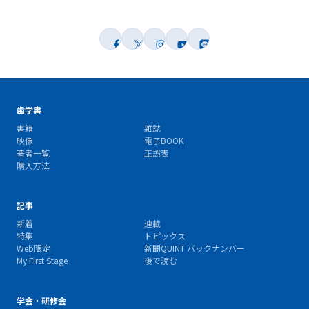
歯学書
書籍
雑誌
映像
電子BOOK
著者一覧
正誤表
購入方法
記事
新着
連載
特集
トピックス
Web限定
新聞QUINT バックナンバー
My First Stage
後で読む
学会・研修会