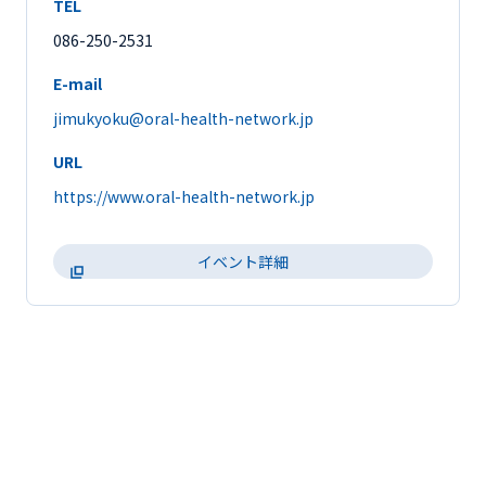
TEL
086-250-2531
E-mail
jimukyoku@oral-health-network.jp
URL
https://www.oral-health-network.jp
イベント詳細