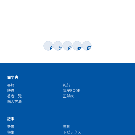
歯学書
書籍
雑誌
映像
電子BOOK
著者一覧
正誤表
購入方法
記事
新着
連載
特集
トピックス