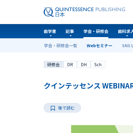
歯学書
記事
学会・研修会
歯科求
学会・研修会一覧
Webセミナー
SNS 
ホーム
Webセミナー
クインテッセンス WEBINAR
研修会
DR
DH
Sch
クインテッセンス WEBINAR 
後で読む