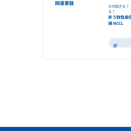
関連書籍
なぜ起きる？
る？
非う蝕性歯
損 NCCL