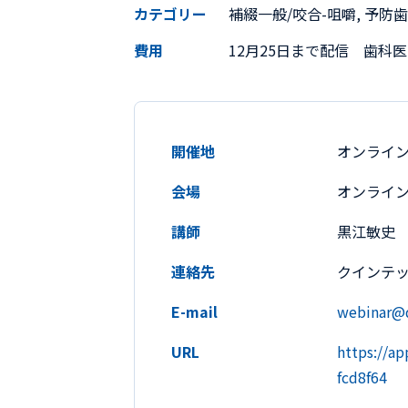
カテゴリー
補綴一般/咬合-咀嚼, 予防
費用
12月25日まで配信 歯科医師
開催地
オンライ
会場
オンライ
講師
黒江敏史
連絡先
クインテ
E-mail
webinar@q
URL
https://a
fcd8f64